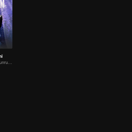
mi
Meng Ziyi & Li Yunrui mencari cinta