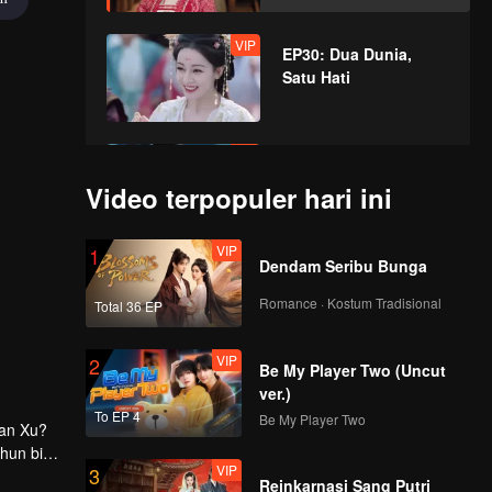
VIP
EP30: Dua Dunia,
Satu Hati
VIP
EP31: Dua Dunia,
Satu Hati
Video terpopuler hari ini
VIP
1
Dendam Seribu Bunga
VIP
EP32: Dua Dunia,
Satu Hati
Romance · Kostum Tradisional
Total 36 EP
VIP
2
Be My Player Two (Uncut
VIP
EP33: Dua Dunia,
ver.)
Satu Hati
To EP 4
Be My Player Two
uan Xu?
ahun bisa
VIP
3
Reinkarnasi Sang Putri
VIP