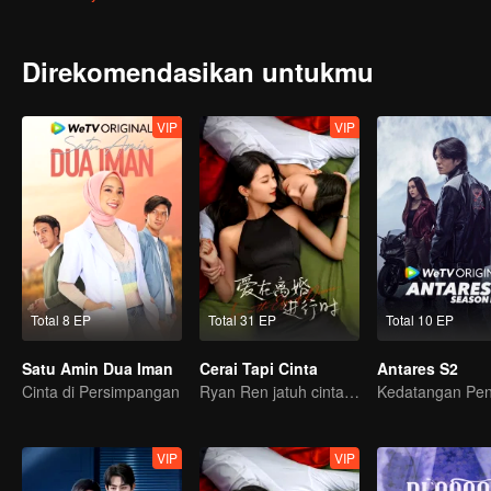
Direkomendasikan untukmu
VIP
VIP
Total 8 EP
Total 31 EP
Total 10 EP
Satu Amin Dua Iman
Cerai Tapi Cinta
Antares S2
Cinta di Persimpangan
Ryan Ren jatuh cinta setelah gugat cerai Istrinya?!
VIP
VIP