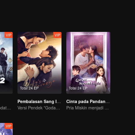
VIP
VIP
Total 24 EP
Total 24 EP
Pembalasan Sang Istri
Cinta pada Pandangan Kedua
Kedatangan Pendatang Pembawa Kekacauan
Versi Pendek "Godaan Pulang"
Pria Miskin menjadi CEO untuk mengejar Mantannya
VIP