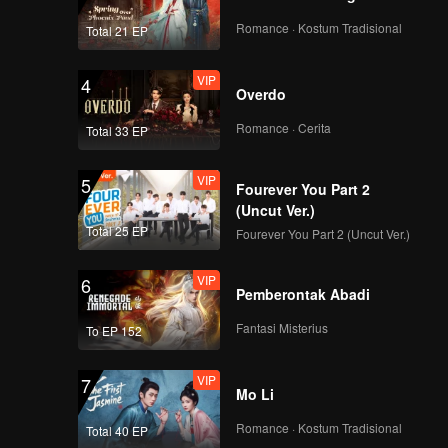
EP34: Dua Dunia,
Satu Hati
Romance · Kostum Tradisional
Total 21 EP
VIP
4
Overdo
VIP
EP35: Dua Dunia,
Satu Hati
Romance · Cerita
Total 33 EP
VIP
5
Fourever You Part 2
VIP
EP36: Dua Dunia,
(Uncut Ver.)
Satu Hati
Total 25 EP
Fourever You Part 2 (Uncut Ver.)
VIP
6
Pemberontak Abadi
VIP
EP37: Dua Dunia,
Satu Hati
Fantasi Misterius
To EP 152
VIP
7
Mo Li
VIP
EP38: Dua Dunia,
Satu Hati
Romance · Kostum Tradisional
Total 40 EP