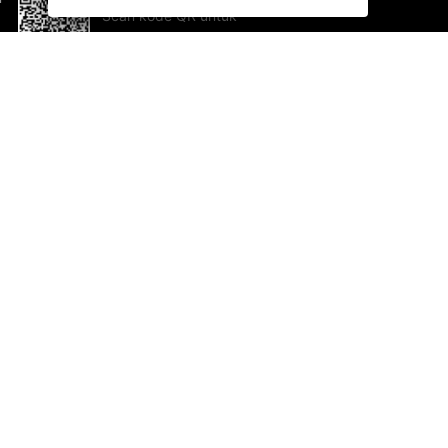
Scan kode QR untuk
mengunduh sekarang!
Bantuan dan Umpan Balik
Te
Saran
Ka
Ik
Al
ted.