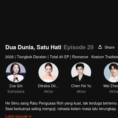
Dua Dunia, Satu Hati
Episode 29
Share
2026
|
Tiongkok Daratan
|
Total 40 EP
|
Romance · Kostum Tradision
Zoe Qin
Dilraba Dilmurat
Chen Fei Yu
Sutradara
Aktor
Aktor
Akto
He Simu sang Ratu Penguasa Roh yang kuat, tak terduga bertemu
Saat keduanya saling menguji, rahasia kelam masa lalu terungkap
bersatu melawan waktu?
Lebih banyak