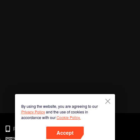
By using the website, you are agreeing to our
Privacy Policy
and the use of cookies in
accordance with our
Cookie Policy.
Phone
Accept
n