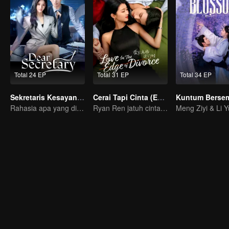
Total 24 EP
Total 31 EP
Total 34 EP
Sekretaris Kesayanganku
Cerai Tapi Cinta (English Ver.)
Kuntum Berse
Rahasia apa yang disembunyikan Sekretaris favoritku?
Ryan Ren jatuh cinta setelah gugat cerai Istrinya?!