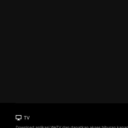
TV
Download aplikasi WeTV dan dapatkan akses hiburan kapa