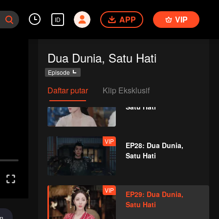
Satu Hati
APP
VIP
ID
VIP
EP26: Dua Dunia,
Dua Dunia, Satu Hati
Satu Hati
Episode
Daftar putar
Klip Eksklusif
VIP
EP27: Dua Dunia,
Satu Hati
VIP
EP28: Dua Dunia,
Satu Hati
VIP
EP29: Dua Dunia,
Satu Hati