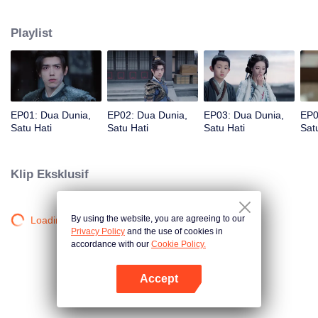
keduanya saling menguji, rahasia kelam masa lalu terungkap. Apakah
manusia dengan hidup terbatas dan roh yang hidup ratusan tahun bisa
Playlist
bersatu melawan waktu?
EP01: Dua Dunia,
EP02: Dua Dunia,
EP03: Dua Dunia,
EP0
Satu Hati
Satu Hati
Satu Hati
Sat
Klip Eksklusif
By using the website, you are agreeing to our
Loading…
Privacy Policy
and the use of cookies in
accordance with our
Cookie Policy.
Accept
Buka App