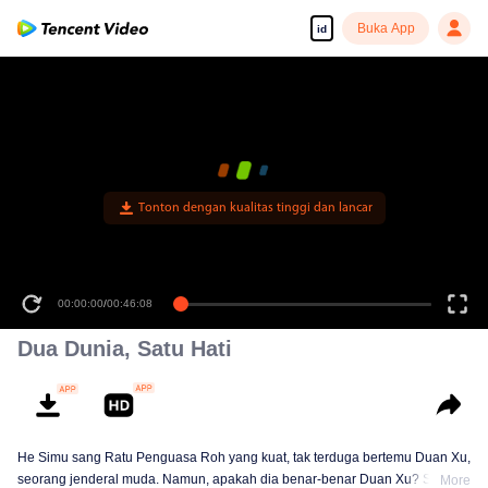
Buka App
id
Tonton dengan kualitas tinggi dan lancar
00:00:00
/
00:46:08
Dua Dunia, Satu Hati
He Simu sang Ratu Penguasa Roh yang kuat, tak terduga bertemu Duan Xu,
seorang jenderal muda. Namun, apakah dia benar-benar Duan Xu? Saat
More