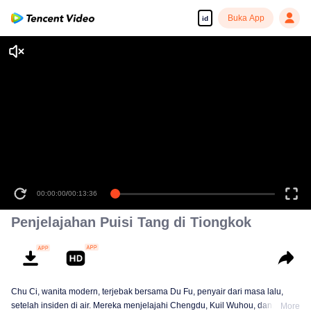
Buka App
id
00:00:00
/
00:13:36
Penjelajahan Puisi Tang di Tiongkok
Chu Ci, wanita modern, terjebak bersama Du Fu, penyair dari masa lalu,
setelah insiden di air. Mereka menjelajahi Chengdu, Kuil Wuhou, dan
More