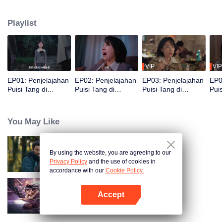
Gunung Emei. Dalam perjalanan, tumbuh persahabatan dan pandangan
hidup mereka berubah. Chu Ci menemukan arah hidupnya, Du Fu
Playlist
menemukan kedamaian dan makna sejati.
VIP
VIP
EP01: Penjelajahan
EP02: Penjelajahan
EP03: Penjelajahan
EP0
Puisi Tang di
Puisi Tang di
Puisi Tang di
Puis
Tiongkok
Tiongkok
Tiongkok
Tio
You May Like
By using the website, you are agreeing to our
Pendekar Tersembunyi
Privacy Policy
and the use of cookies in
accordance with our
Cookie Policy.
Accept
Nightmare Spirit Snake Record
Buka App