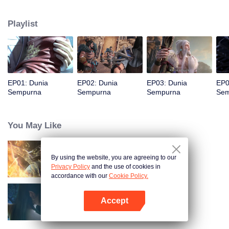
membantu klannya bangkit kembali. Seluruh masyarakat di klan-nya
melakukan segala upaya untuk bertarung melawan monster fanatik dan
Playlist
terlibat dalam perebutan kekuasaan dengan klan lain. Perjalanan kultivasi
Shi Hao membawanya ke negeri-negeri tak dikenal dan menentukan
nasibnya selanjutnya.
EP01: Dunia
EP02: Dunia
EP03: Dunia
EP0
Sempurna
Sempurna
Sempurna
Sem
You May Like
By using the website, you are agreeing to our
Dunia Abadi
Privacy Policy
and the use of cookies in
accordance with our
Cookie Policy.
Accept
Battle Through the Heavens S3
Buka App