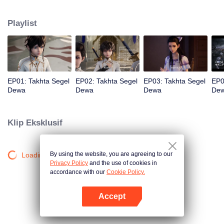
zaman kegelapan bagi umat manusia. Enam kuil pun dibentuk untuk
melindungi manusia dari marabahaya. Seorang anak laki-laki bernama
Playlist
Long Haochen ternyata ikut bergabung dengan Kuil Ksatria demi
menyelamatkan ibunya.
EP01: Takhta Segel
EP02: Takhta Segel
EP03: Takhta Segel
EP0
Dewa
Dewa
Dewa
De
Klip Eksklusif
By using the website, you are agreeing to our
Loading…
Privacy Policy
and the use of cookies in
accordance with our
Cookie Policy.
Accept
Buka App