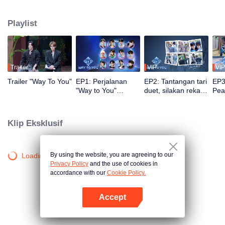
penonton mengikuti perjalanan, latihan, dan penampilan live mereka.
Penonton juga dapat memberi voting dan dukungan secara langsung. Duo
Playlist
dengan chemistry terbaik dan paling populer akan mendapatkan
kesempatan debut di panggung global.
Trailer
VIP
VIP
Trailer "Way To You"
EP1: Perjalanan
EP2: Tantangan tari
EP3
"Way to You"
duet, silakan rekan
Pea
dimulai, Pertemuan
ambil posisi!
Men
Pertama 12
Men
Pemuda Tiongkok
Kem
Klip Eksklusif
dan Thailand!
Ikon
By using the website, you are agreeing to our
Loading…
Privacy Policy
and the use of cookies in
accordance with our
Cookie Policy.
Accept
Buka App