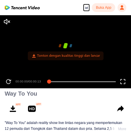
Buka App
id
00:00:00
/
00:00:13
Way To You
"Way To You" adalah reality show live lintas negara yang mempertemukan
12 pemuda dari Tiongkok dan Thailand dalam duo pria. Selama 2,5 bulan,
More