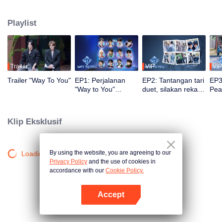
penonton mengikuti perjalanan, latihan, dan penampilan live mereka.
Penonton juga dapat memberi voting dan dukungan secara langsung. Duo
Playlist
dengan chemistry terbaik dan paling populer akan mendapatkan
kesempatan debut di panggung global.
Trailer
VIP
VIP
Trailer "Way To You"
EP1: Perjalanan
EP2: Tantangan tari
EP3
"Way to You"
duet, silakan rekan
Pea
dimulai, Pertemuan
ambil posisi!
Men
Pertama 12
Men
Pemuda Tiongkok
Kem
Klip Eksklusif
dan Thailand!
Ikon
By using the website, you are agreeing to our
Loading…
Privacy Policy
and the use of cookies in
accordance with our
Cookie Policy.
Accept
Buka App