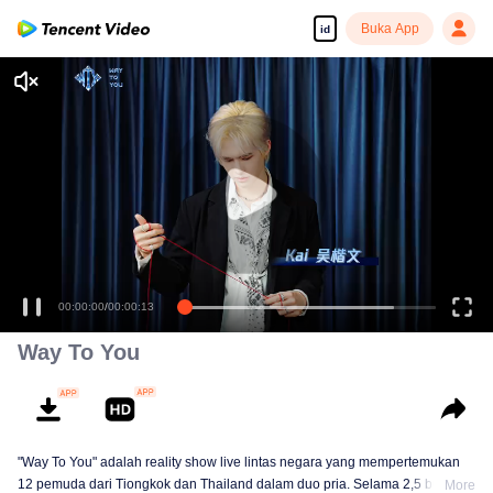
Buka App
id
00:00:00
/
00:00:13
Way To You
"Way To You" adalah reality show live lintas negara yang mempertemukan
12 pemuda dari Tiongkok dan Thailand dalam duo pria. Selama 2,5 bulan,
More