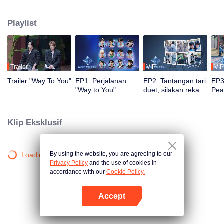
penonton mengikuti perjalanan, latihan, dan penampilan live mereka.
Penonton juga dapat memberi voting dan dukungan secara langsung. Duo
Playlist
dengan chemistry terbaik dan paling populer akan mendapatkan
kesempatan debut di panggung global.
Trailer
VIP
VIP
Trailer "Way To You"
EP1: Perjalanan
EP2: Tantangan tari
EP3
"Way to You"
duet, silakan rekan
Pea
dimulai, Pertemuan
ambil posisi!
Men
Pertama 12
Men
Pemuda Tiongkok
Kem
Klip Eksklusif
dan Thailand!
Ikon
By using the website, you are agreeing to our
Loading…
Privacy Policy
and the use of cookies in
accordance with our
Cookie Policy.
Accept
Buka App