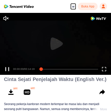
Buka App
id
00:00:00
/
00:14:19
Cinta Sejati Penjelajah Waktu (English Ver.)
Seorang pekerja kantoran modern terlempar ke masa lalu dan menjadi
seorang putri bangsawan. Namun, semua orang membencinya, termasuk
More