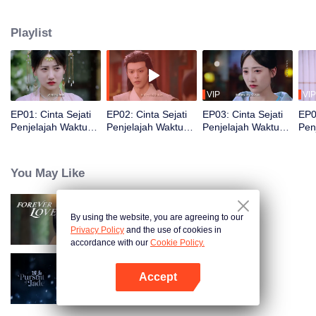
suaminya, Pangeran Ling. Setelah beberapa kali dijebak, ia sadar bahwa
"penjahatnya" adalah dirinya sendiri dan bahkan dicurigai dalang kematian
Playlist
ibu Pangeran Ling! Bersama sang pangeran, ia pun mencari kebenaran.
VIP
VIP
EP01: Cinta Sejati
EP02: Cinta Sejati
EP03: Cinta Sejati
EP0
Penjelajah Waktu
Penjelajah Waktu
Penjelajah Waktu
Pen
(English Ver.)
(English Ver.)
(English Ver.)
(Eng
You May Like
By using the website, you are agreeing to our
Senantiasa Cinta
Privacy Policy
and the use of cookies in
accordance with our
Cookie Policy.
Accept
Mengejar Cinta (English Ver.)
Buka App