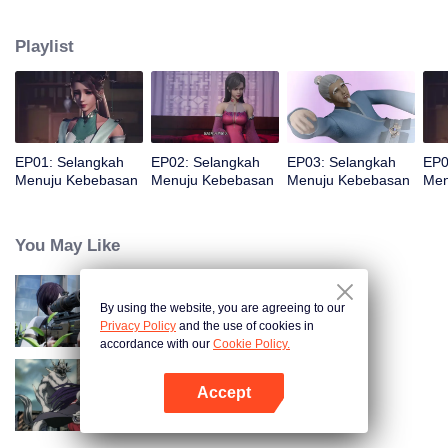
mereka untuk mempertahankan kendali lintas era. Setelah perlawanan
selama beberapa generasi gagal, Ye Yu muncul mengungkap kebenaran
Playlist
yang tersembunyi, tumbuh dan akhirnya menantang Penguasa yang
menindas.
EP01: Selangkah
EP02: Selangkah
EP03: Selangkah
EP0
Menuju Kebebasan
Menuju Kebebasan
Menuju Kebebasan
Men
You May Like
By using the website, you are agreeing to our
Gun god
Privacy Policy
and the use of cookies in
accordance with our
Cookie Policy.
Accept
Full-Time Magister S2
Buka App