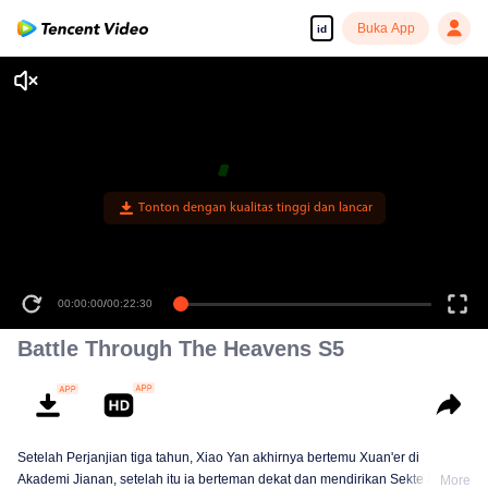
Buka App
id
Tonton dengan kualitas tinggi dan lancar
00:00:00
/
00:22:30
Battle Through The Heavens S5
Setelah Perjanjian tiga tahun, Xiao Yan akhirnya bertemu Xuan'er di
Akademi Jianan, setelah itu ia berteman dekat dan mendirikan Sekte Pan
More