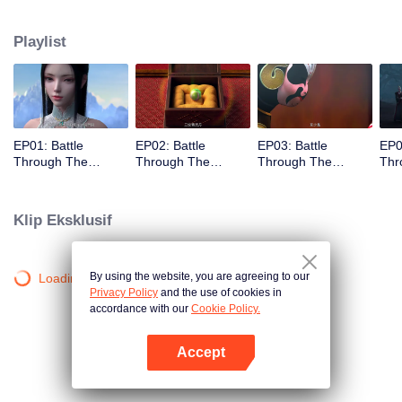
Untuk terus meningkatkan kekuatannya dan membalaskan dendam
ayahnya pada Sekte Yunlan, dia pergi jauh ke Menara Gas Pemurnian
Playlist
Pembakaran Surga untuk mendapatkan Benih Api Yunluo.
EP01: Battle
EP02: Battle
EP03: Battle
EP0
Through The
Through The
Through The
Thr
Heavens S5
Heavens S5
Heavens S5
Hea
Klip Eksklusif
By using the website, you are agreeing to our
Loading…
Privacy Policy
and the use of cookies in
accordance with our
Cookie Policy.
Accept
Buka App