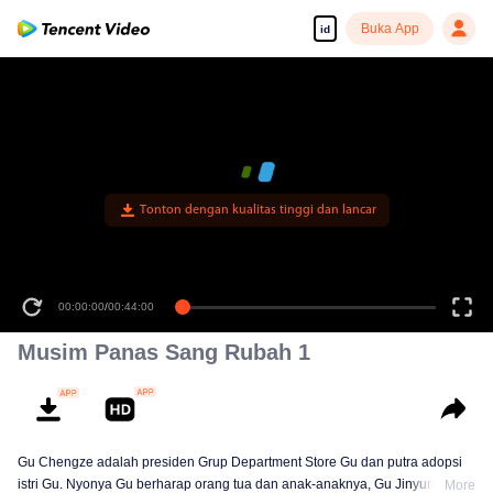
Buka App
id
Tonton dengan kualitas tinggi dan lancar
00:00:00
/
00:44:00
Musim Panas Sang Rubah 1
Gu Chengze adalah presiden Grup Department Store Gu dan putra adopsi
istri Gu. Nyonya Gu berharap orang tua dan anak-anaknya, Gu Jinyun, akan
More