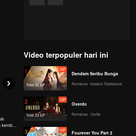
Video terpopuler hari ini
VIP
1
Dendam Seribu Bunga
Romance · Kostum Tradisional
Total 36 EP
VIP
2
Overdo
Romance · Cerita
Total 33 EP
is
a kembali
VIP
3
ga
Fourever You Part 2