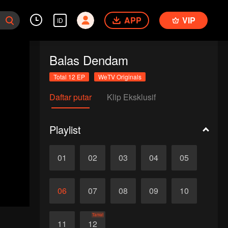
APP
VIP
ID
Balas Dendam
Total 12 EP
WeTV Originals
Daftar putar
Klip Eksklusif
Playlist
01
02
03
04
05
06
07
08
09
10
Tamat
11
12