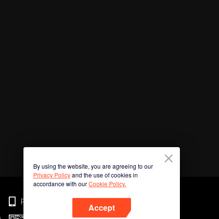
By using the website, you are agreeing to our
Privacy Policy
and the use of cookies in
accordance with our
Cookie Policy.
Phone
Accept
n