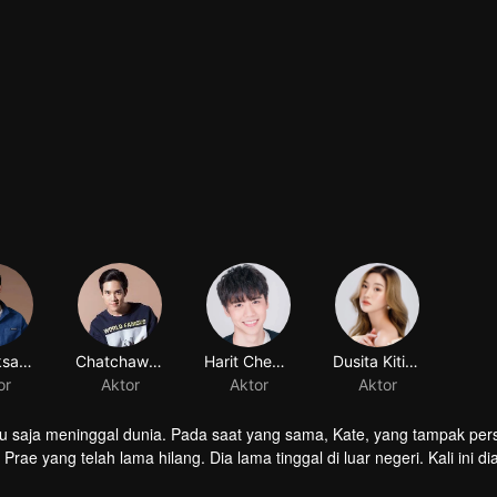
ru saja meninggal dunia. Pada saat yang sama, Kate, yang tampak pers
rae yang telah lama hilang. Dia lama tinggal di luar negeri. Kali ini di
 hanya diberitahu saudara perempuannya meninggal karena narkoba.
ilangan darah karena beberapa luka di sekujur tubuhnya, dan mendu