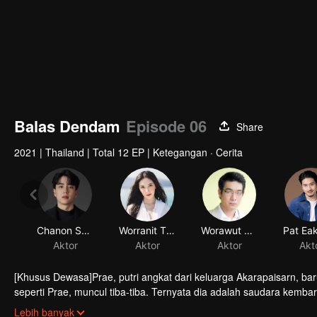
Balas Dendam
Episode 06
Share
2021
|
Thailand
|
Total 12 EP
|
Ketegangan · Cerita
[Khusus Dewasa]Prae, putri angkat dari keluarga Akarapaisarn, ba
seperti Prae, muncul tiba-tiba. Ternyata dia adalah saudara kembar P
untuk menyelidiki penyebab kematian saudara perempuannya, dia
Kate mengungkapkan bahwa kematian adiknya disebabkan oleh keh
Lebih banyak