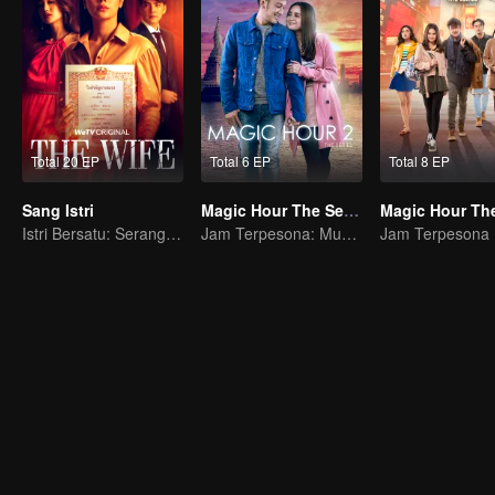
Total 20 EP
Total 6 EP
Total 8 EP
Sang Istri
Magic Hour The Series S2
Istri Bersatu: Serangan Balik
Jam Terpesona: Musim 2
Jam Terpesona