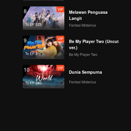
VIP
8
Melawan Penguasa
Langit
To EP 533
Fantasi Misterius
VIP
9
Be My Player Two (Uncut
ver.)
To EP 3
Be My Player Two
VIP
10
Dunia Sempurna
Fantasi Misterius
To EP 280