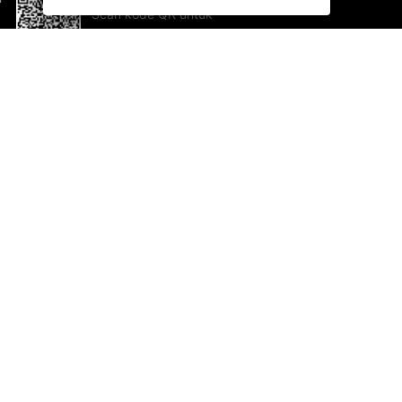
Scan kode QR untuk
mengunduh sekarang!
Bantuan dan Umpan Balik
Te
Saran
Ka
Ik
Al
ted.