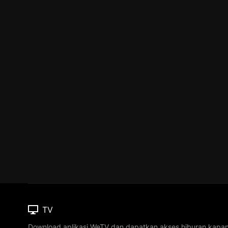
TV
Download aplikasi WeTV dan dapatkan akses hiburan kapa