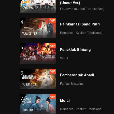
rga itu
(Uncut Ver.)
emukan
Total 25 EP
Fourever You Part 2 (Uncut Ver.)
VIP
4
Reinkarnasi Sang Putri
Romance · Kostum Tradisional
Total 21 EP
VIP
5
Penakluk Bintang
Sci-Fi
To EP 235
VIP
6
Pemberontak Abadi
Fantasi Misterius
To EP 152
VIP
7
Mo Li
Romance · Kostum Tradisional
Total 40 EP