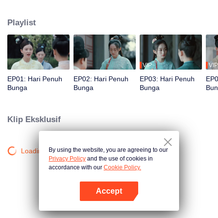
dengan keluarga kerajaan. Dia menemukan suaminya He Lian Xin
bukanlah bangsawan yang tak berperasaan dan berwajah batu seperti yang
Playlist
dia tunjukkan, dan diam-diam membantunya menavigasi perairan
berbahaya, mendapatkan kasih sayang dan rasa hormatnya dalam proses
itu.
VIP
VIP
EP01: Hari Penuh
EP02: Hari Penuh
EP03: Hari Penuh
EP0
Bunga
Bunga
Bunga
Bun
Klip Eksklusif
By using the website, you are agreeing to our
Loading…
Privacy Policy
and the use of cookies in
accordance with our
Cookie Policy.
Accept
Buka App