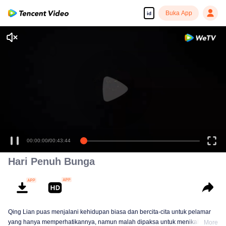
Buka App
id
00:00:00
/
00:43:44
Hari Penuh Bunga
Qing Lian puas menjalani kehidupan biasa dan bercita-cita untuk pelamar
yang hanya memperhatikannya, namun malah dipaksa untuk menikah
More