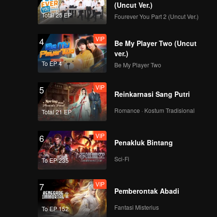
(Uncut Ver.)
Total 25 EP
Fourever You Part 2 (Uncut Ver.)
VIP
4
Be My Player Two (Uncut
ver.)
To EP 4
Be My Player Two
VIP
5
Reinkarnasi Sang Putri
Romance · Kostum Tradisional
Total 21 EP
VIP
6
Penakluk Bintang
Sci-Fi
To EP 235
VIP
7
Pemberontak Abadi
Fantasi Misterius
To EP 152