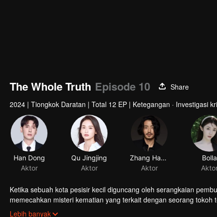
The Whole Truth
Episode 10
Share
2024
|
Tiongkok Daratan
|
Total 12 EP
|
Ketegangan · Investigasi kr
Han Dong
Qu Jingjing
Zhang Haoran
Bolla
Aktor
Aktor
Aktor
Akto
Ketika sebuah kota pesisir kecil diguncang oleh serangkaian pem
memecahkan misteri kematian yang terkait dengan seorang tokoh t
dan rahasia lama yang mulai terungkap, mampukah mereka menang
Lebih banyak