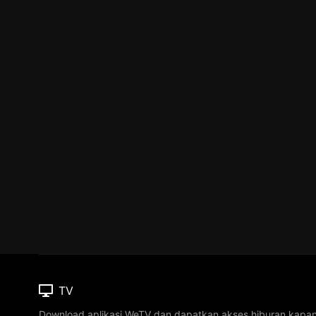
TV
Download aplikasi WeTV dan dapatkan akses hiburan kapa