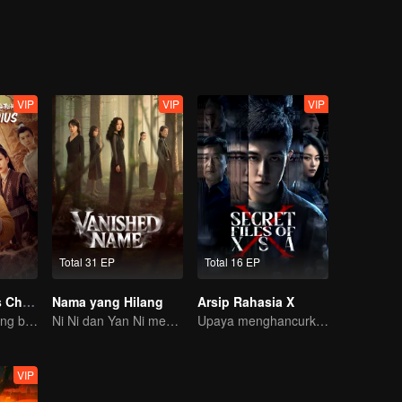
VIP
VIP
VIP
Total 31 EP
Total 16 EP
Kisah Misterius Chang'an
Nama yang Hilang
Arsip Rahasia X
Cuman untuk yang berani masuk di Chang'an!
Ni Ni dan Yan Ni menguak misteri penuh ketegangan
Upaya menghancurkan rencana busuk mata-mata!
VIP