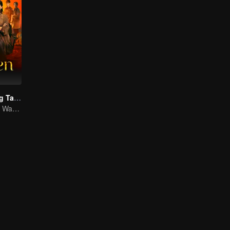
Kegelapan yang Tak Terlihat
Rainbow Xu dan Wang Xiaoyunzi kerja sama untuk mengungkap kasus-kasus misterius di Asia Tenggara!