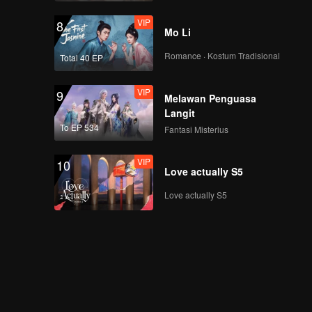
VIP
8
Mo Li
Romance · Kostum Tradisional
Total 40 EP
VIP
9
Melawan Penguasa
Langit
To EP 534
Fantasi Misterius
VIP
10
Love actually S5
Love actually S5