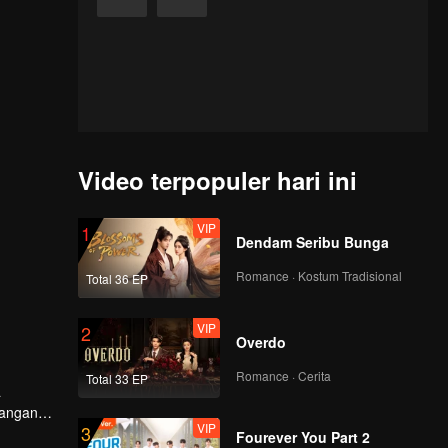
Video terpopuler hari ini
VIP
1
Dendam Seribu Bunga
Romance · Kostum Tradisional
Total 36 EP
VIP
2
Overdo
Romance · Cerita
Total 33 EP
a
tangan
VIP
3
Fourever You Part 2