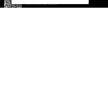
Scan kode QR untuk
mengunduh sekarang!
Bantuan dan Umpan Balik
Te
Saran
Ka
Ik
Al
ted.