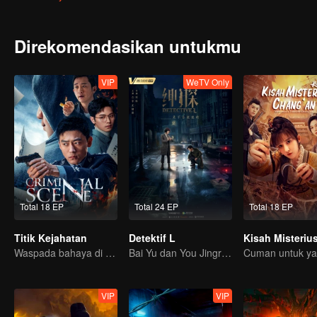
Direkomendasikan untukmu
VIP
WeTV Only
Total 18 EP
Total 24 EP
Total 18 EP
Titik Kejahatan
Detektif L
Waspada bahaya di sekitarmu
Bai Yu dan You Jingru jadi detektif super
VIP
VIP