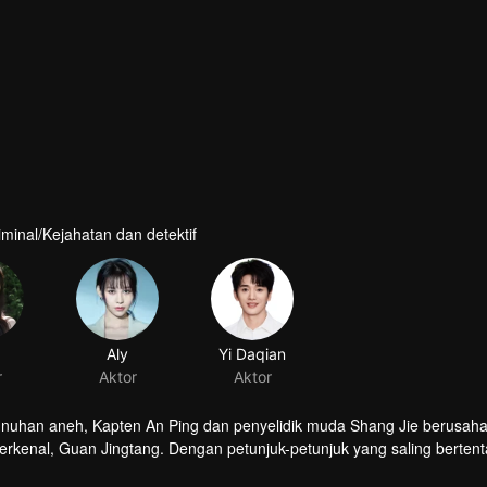
iminal/Kejahatan dan detektif
Aly
Yi Daqian
r
Aktor
Aktor
bunuhan aneh, Kapten An Ping dan penyelidik muda Shang Jie berusah
erkenal, Guan Jingtang. Dengan petunjuk-petunjuk yang saling berten
kap dalang di balik pembunuhan ini?