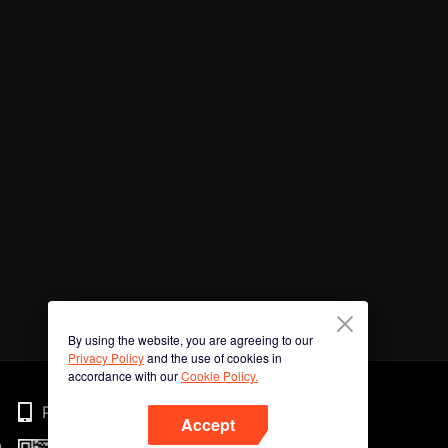
By using the website, you are agreeing to our
Privacy Policy
and the use of cookies in
accordance with our
Cookie Policy.
Phone
Accept
n