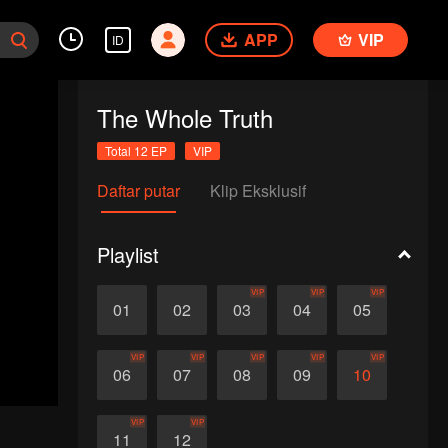
APP
VIP
ID
The Whole Truth
Total 12 EP
VIP
Daftar putar
Klip Eksklusif
Playlist
VIP
VIP
VIP
01
02
03
04
05
VIP
VIP
VIP
VIP
VIP
06
07
08
09
10
VIP
VIP
11
12