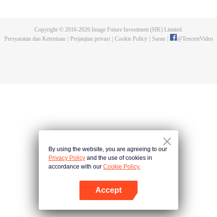
menakutkan dan menyerang manusia. Manusia akhirnya membangun
tembok dan kota baru sebagai benteng terakhir manusia. Dalam lingkungan
hidup yang ekstrim, manusia kian berkembang dan mampu menguasai seni
Copyright © 2016-
2026
Image Future Investment (HK) Limited.
bela diri hingga beberapa dari mereka disebut "Ksatria". Luo Feng, seorang
Persyaratan dan Ketentuan
|
Perjanjian privasi
|
Cookie Policy
|
Saran
|
@
TencentVideo
remaja berumur 18 tahun, juga bercita-cita menjadi salah satu dari mereka.
Saat hendak mengikuti ujian masuk perguruan tinggi, dia diserang sebuah
monster dan nasibnya berubah seketika.
By using the website, you are agreeing to our
Privacy Policy
and the use of cookies in
accordance with our
Cookie Policy.
Accept
Buka App