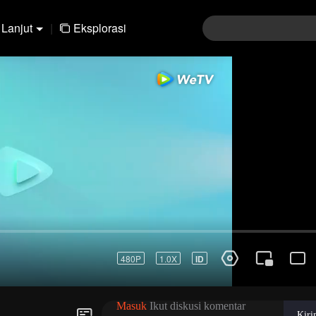
Lanjut
|
Eksplorasi
01-30
31-60