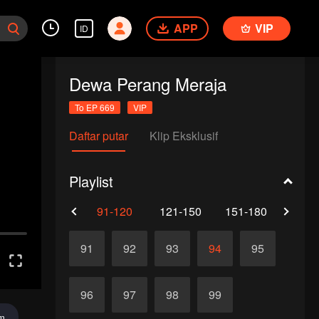
APP
VIP
ID
Dewa Perang Meraja
To EP 669
VIP
Daftar putar
Klip Eksklusif
Playlist
61-90
91-120
121-150
151-180
181-
91
92
93
94
95
96
97
98
99