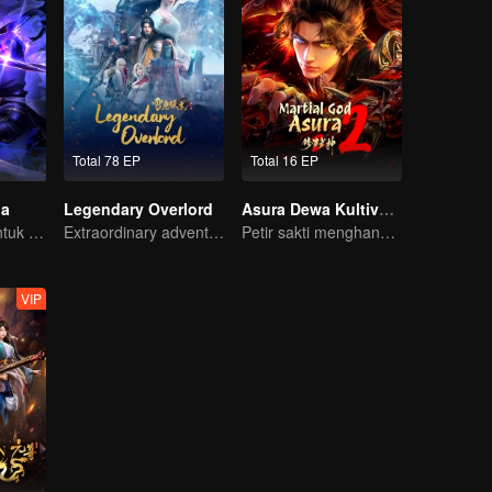
Total 78 EP
Total 16 EP
ga
Legendary Overlord
Asura Dewa Kultivator S2
Inilah nasibku untuk mengusir roh jahat dan iblis!
Extraordinary adventure, a teenager reborn from adversity.
Petir sakti menghancurkan semua musuh, dan kapak dahsyatnya mengguncang seluruh negeri.
VIP