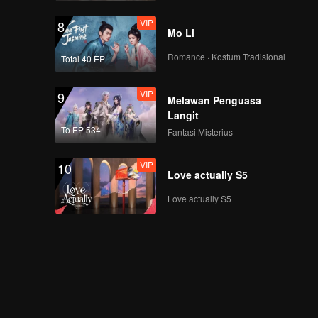
VIP
8
Mo Li
Romance · Kostum Tradisional
Total 40 EP
VIP
9
Melawan Penguasa
Langit
To EP 534
Fantasi Misterius
VIP
10
Love actually S5
Love actually S5