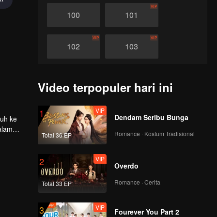
VIP
100
101
VIP
VIP
102
103
VIP
VIP
104
105
Video terpopuler hari ini
VIP
VIP
106
107
VIP
1
Dendam Seribu Bunga
tuh ke
alam
Romance · Kostum Tradisional
VIP
VIP
Total 36 EP
108
109
VIP
2
Overdo
VIP
VIP
110
111
Romance · Cerita
Total 33 EP
VIP
VIP
112
113
VIP
3
Fourever You Part 2