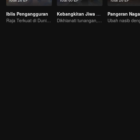
Iblis Pengangguran
Kebangkitan Jiwa Ganda
Pangeran Naga
Raja Terkuat di Dunia Iblis Tiba-tiba di PHK?
Dikhianati tunangan, Lin Fan kembali dengan kekuatan iblis dan dendam!