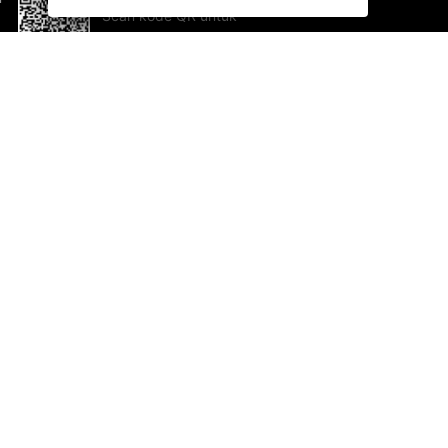
Scan kode QR untuk
mengunduh sekarang!
Bantuan dan Umpan Balik
Te
Saran
Ka
Ik
Al
ted.