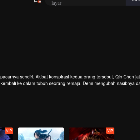
 pacarnya sendiri. Akibat konspirasi kedua orang tersebut, Qin Chen ja
asi kembali ke dalam tubuh seorang remaja. Demi mengubah nasibnya d
ai berlatih seni bela diri lagi dengan gigih.
VIP
VIP