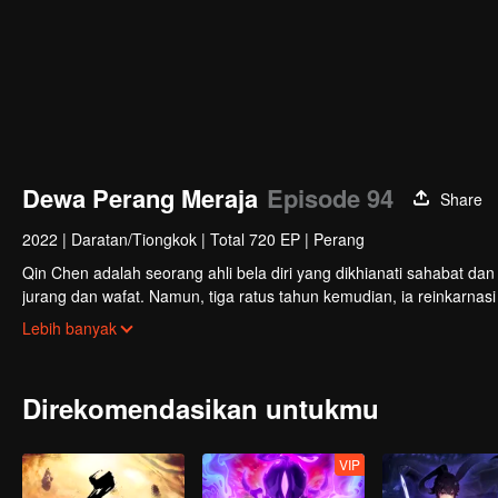
Dewa Perang Meraja
Episode 94
Share
2022
|
Daratan/Tiongkok
|
Total 720 EP
|
Perang
Qin Chen adalah seorang ahli bela diri yang dikhianati sahabat dan
jurang dan wafat. Namun, tiga ratus tahun kemudian, ia reinkarn
kehidupan barunya dan melindungi semua yang ia cintai, Qin Chen mul
Lebih banyak
Direkomendasikan untukmu
VIP