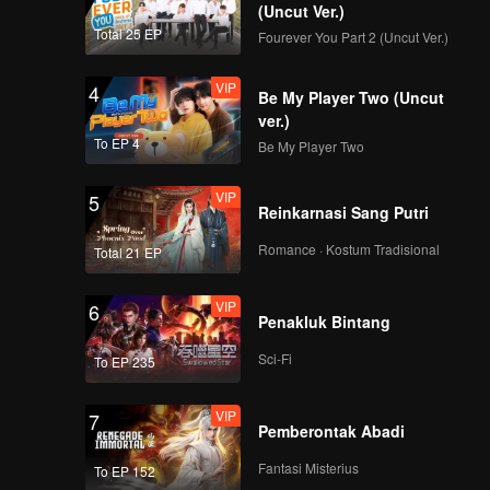
(Uncut Ver.)
VIP
VIP
Total 25 EP
Fourever You Part 2 (Uncut Ver.)
114
115
VIP
4
Be My Player Two (Uncut
VIP
VIP
116
117
ver.)
To EP 4
Be My Player Two
VIP
VIP
118
119
VIP
5
Reinkarnasi Sang Putri
VIP
Romance · Kostum Tradisional
120
Total 21 EP
VIP
6
Penakluk Bintang
Sci-Fi
To EP 235
VIP
7
Pemberontak Abadi
Fantasi Misterius
To EP 152