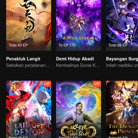
Total 40 EP
To EP 170
Total 26 EP
Penakluk Langit
Demi Hidup Abadi
Bayangan Sur
Saksikan perjalanannya dari manusia biasa jadi Dewa abadi!
Kembalinya Dunia Kultivasi Keabadian!
VIP
VIP
Total 26 EP
Total 60 EP
Total 26 EP