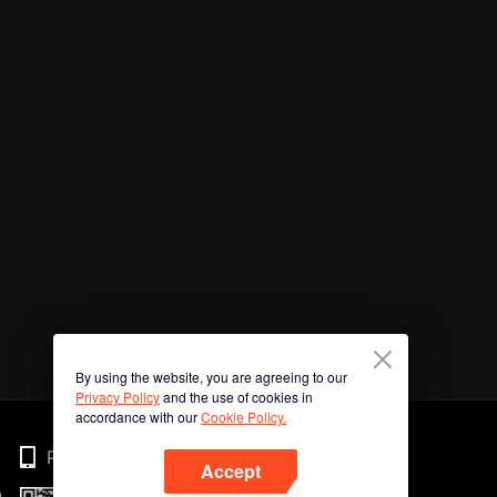
By using the website, you are agreeing to our
Privacy Policy
and the use of cookies in
accordance with our
Cookie Policy.
Phone
Accept
n