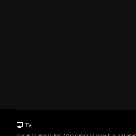
TV
Download aplikasi WeTV dan dapatkan akses hiburan kapa