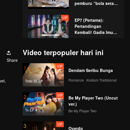
pemburu “bola setan”
berjuang habis-
habisan.
VIP
EP7 (Pertama):
Pertandingan
Kembali! Gadis Imut
Memakai Alat Las
untuk Merakit
VIP
EP7 (Akhir): Zhang
Video terpopuler hari ini
Pakaian Antariksa
Xindong mengangkat
Share
pelat besi dengan
VIP
1
satu tangan,
Dendam Seribu Bunga
membuat semua
VIP
EP8 (Pertama): Final
pemain terkejut.
Romance · Kostum Tradisional
et,
Total 36 EP
Permainan Petak-
Umpet, Semua Orang
ru.
VIP
2
“Mengubur Diri
Be My Player Two (Uncut
Sendiri”
ver.)
VIP
EP8 (Akhir): Raja
To EP 4
Be My Player Two
Permainan Petak-
Umpet Lahir! Zhang
VIP
3
Xindong Akhirnya
Overdo