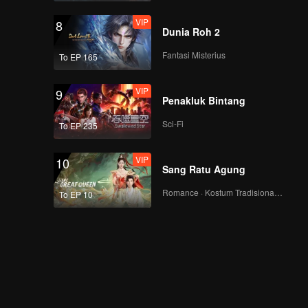
VIP
8
Dunia Roh 2
Fantasi Misterius
To EP 165
VIP
9
Penakluk Bintang
Sci-Fi
To EP 235
VIP
10
Sang Ratu Agung
Romance · Kostum Tradisional · Fantasi
To EP 10