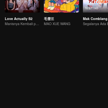
To EP 145
Love Actually S2
毛雪汪
Manisnya Kembali pada 7 Februari
MAO XUE WANG