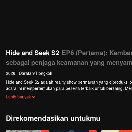
Hide and Seek S2
EP6 (Pertama): Kembar
sebagai penjaga keamanan yang menyam
2026
|
Daratan/Tiongkok
Hide and Seek S2 adalah reality show permainan yang diproduksi 
acara ini mempertemukan para peserta terbaik untuk bersaing. Me
mengesankan, dan kecerdasan tinggi, menggunakan berbagai strate
Lebih banyak
Direkomendasikan untukmu