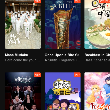
VIP
VIP
WeTV O
Masa Mudaku
Once Upon a Bite S5
Breakfast in C
Here come the young traditional culture fans!
A Subtle Fragrance in Flavor
Rasa Kebahagi
VIP
VIP