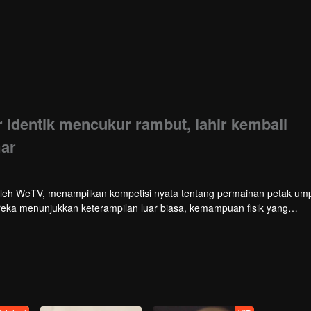
 identik mencukur rambut, lahir kembali
ar
oleh WeTV, menampilkan kompetisi nyata tentang permainan petak ump
reka menunjukkan keterampilan luar biasa, kemampuan fisik yang
gi cerdik untuk menghindari pencarian besar-besaran oleh tim pembu