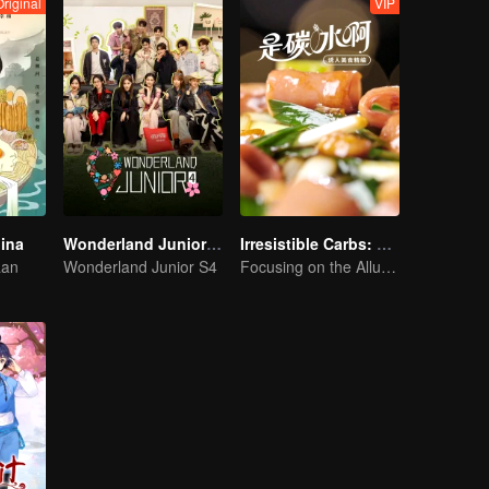
riginal
VIP
hina
Wonderland Junior S4
Irresistible Carbs: Tempting Food Collection
aan
Wonderland Junior S4
Focusing on the Allure of Carbohydrate Staples