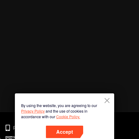
By using the website, you are agreeing to our
Privacy Policy
and the use of cookies in
accordance with our
Cookie Policy.
Phone
Accept
n