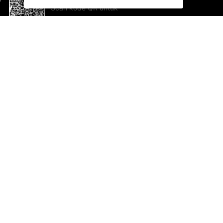
Scan kode QR untuk
mengunduh sekarang!
Bantuan dan Umpan Balik
Te
Saran
Ka
Ik
Al
ted.