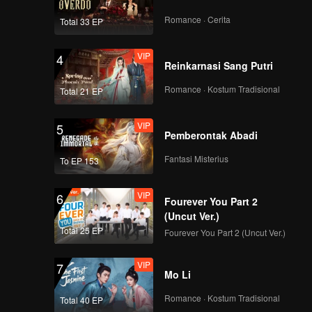
Kalah di Detik
VIP
Cerita tambahan: Para
Terakhir
Romance · Cerita
Total 33 EP
pemain “kelas kakap”
bertarung satu sama
VIP
4
lain! Ahli parkour
Reinkarnasi Sang Putri
tersebut langsung
kolaps di tempat.
Romance · Kostum Tradisional
Total 21 EP
VIP
5
Pemberontak Abadi
Fantasi Misterius
To EP 153
VIP
6
Fourever You Part 2
(Uncut Ver.)
Total 25 EP
Fourever You Part 2 (Uncut Ver.)
VIP
7
Mo Li
Romance · Kostum Tradisional
Total 40 EP