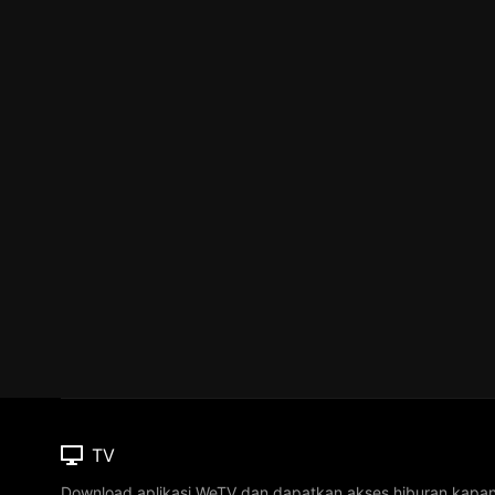
TV
Download aplikasi WeTV dan dapatkan akses hiburan kapa