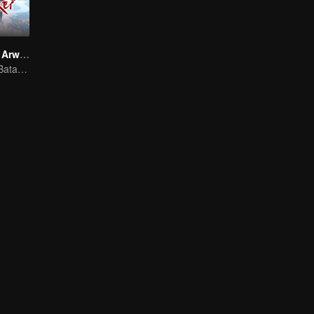
Mak Comblang Arwah Rubah
Segalanya Ada Batasnya, Tapi Cinta dan Benci Tak Terbatas