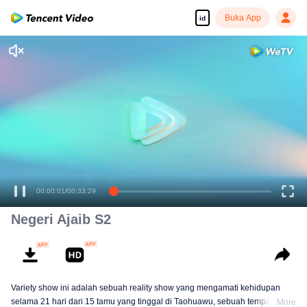
Buka App
id
00:00:01
/
00:33:29
Negeri Ajaib S2
Variety show ini adalah sebuah reality show yang mengamati kehidupan
selama 21 hari dari 15 tamu yang tinggal di Taohuawu, sebuah tempat di
More