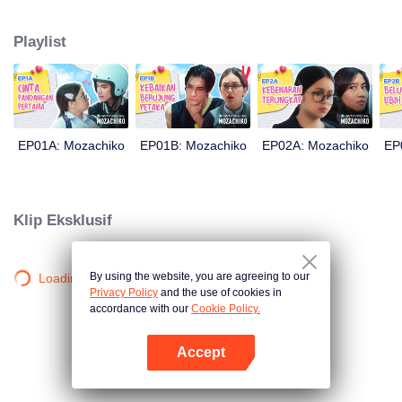
ceplosnya. Moza yang percaya diri bisa menjadikan Chiko pacarnya hanya
dalam 100 hari akhirnya mengambil langkah drastis. Langkah itupun
Playlist
membuahkan hasil yang tidak diduga oleh siapapun: kini Chiko yang balik
mengejar cinta Moza.
EP01A: Mozachiko
EP01B: Mozachiko
EP02A: Mozachiko
EP
Klip Eksklusif
By using the website, you are agreeing to our
Loading…
Privacy Policy
and the use of cookies in
accordance with our
Cookie Policy.
Accept
Buka App