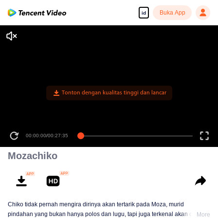
Buka App
id
Tonton dengan kualitas tinggi dan lancar
00:00:00
/
00:27:35
Mozachiko
Chiko tidak pernah mengira dirinya akan tertarik pada Moza, murid
pindahan yang bukan hanya polos dan lugu, tapi juga terkenal akan ceplas-
More