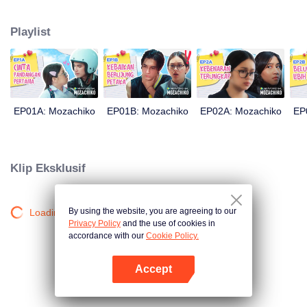
ceplosnya. Moza yang percaya diri bisa menjadikan Chiko pacarnya hanya
dalam 100 hari akhirnya mengambil langkah drastis. Langkah itupun
Playlist
membuahkan hasil yang tidak diduga oleh siapapun: kini Chiko yang balik
mengejar cinta Moza.
EP01A: Mozachiko
EP01B: Mozachiko
EP02A: Mozachiko
EP
Klip Eksklusif
By using the website, you are agreeing to our
Loading…
Privacy Policy
and the use of cookies in
accordance with our
Cookie Policy.
Accept
Buka App