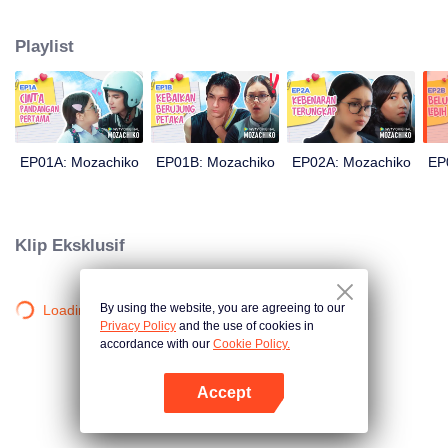
ceplosnya. Moza yang percaya diri bisa menjadikan Chiko pacarnya hanya
dalam 100 hari akhirnya mengambil langkah drastis. Langkah itupun
Playlist
membuahkan hasil yang tidak diduga oleh siapapun: kini Chiko yang balik
mengejar cinta Moza.
EP01A: Mozachiko
EP01B: Mozachiko
EP02A: Mozachiko
EP
Klip Eksklusif
By using the website, you are agreeing to our
Loading…
Privacy Policy
and the use of cookies in
accordance with our
Cookie Policy.
Accept
Buka App