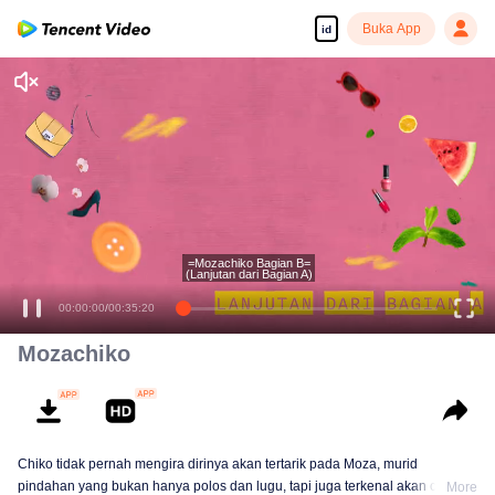
Buka App
id
=Mozachiko Bagian B=
(Lanjutan dari Bagian A)
00:00:00
/
00:35:20
Mozachiko
Chiko tidak pernah mengira dirinya akan tertarik pada Moza, murid
pindahan yang bukan hanya polos dan lugu, tapi juga terkenal akan ceplas-
More