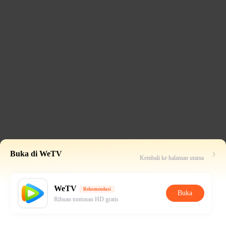
Buka di WeTV
Kembali ke halaman utama
WeTV
Rekomendasi
Buka
Ribuan tontonan HD gratis