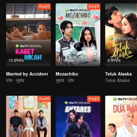
वीआईपी
वीआईपी
10 एपिसोड
17 एपिसोड
8 एपिसोड
Married by Accident
Mozachiko
Teluk Alaska
प्रेम · भूखंड
भूखंड · प्रेम
Teluk Alaska
वीआईपी
वीआईपी