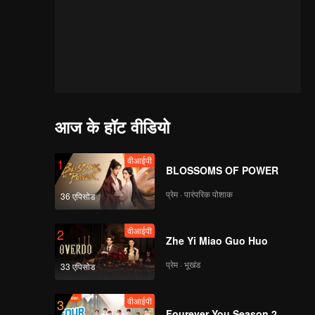
आज के हॉट वीडियो
वीआईपी
1
BLOSSOMS OF POWER
प्रेम · पारंपरिक पोशाक
36 एपिसोड
वीआईपी
2
Zhe Yi Miao Guo Huo
प्रेम · भूखंड
33 एपिसोड
वीआईपी
3
Fourever You Season 2