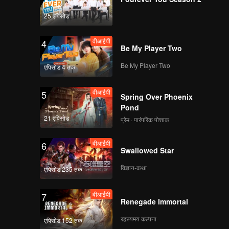
25 एपिसोड
वीआईपी
4
Be My Player Two
Be My Player Two
एपिसोड 4 तक
वीआईपी
5
Spring Over Phoenix
Pond
21 एपिसोड
प्रेम · पारंपरिक पोशाक
वीआईपी
6
Swallowed Star
विज्ञान-कथा
एपिसोड 235 तक
वीआईपी
7
Renegade Immortal
रहस्यमय कल्पना
एपिसोड 152 तक