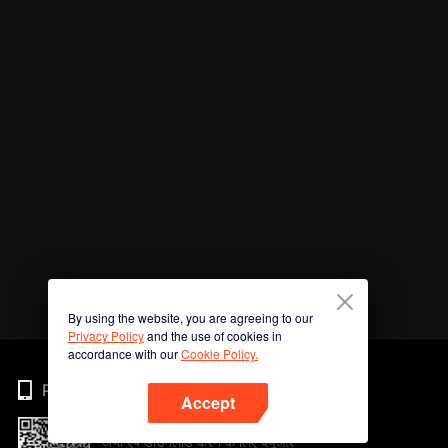
By using the website, you are agreeing to our
Privacy Policy
and the use of cookies in
accordance with our
Cookie Policy.
Phone
Accept
अभी ऐप डाउनलोड करने के लिए क्यूआर