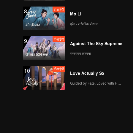
वीआईपी
8
Mo Li
प्रेम · पारंपरिक पोशाक
40 एपिसोड
वीआईपी
9
Against The Sky Supreme
रहस्यमय कल्पना
एपिसोड 534 तक
वीआईपी
10
Love Actually S5
Guided by Fate, Loved with Heart