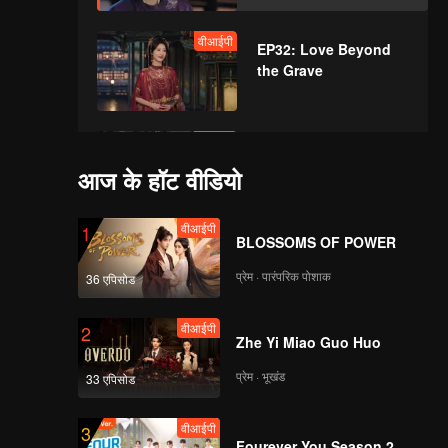
वीआईपी
EP32: Love Beyond
the Grave
वीआईपी
EP33: Love Beyond
the Grave
आज के हॉट वीडियो
वीआईपी
1
BLOSSOMS OF POWER
वीआईपी
EP34: Love Beyond
the Grave
प्रेम · पारंपरिक पोशाक
36 एपिसोड
वीआईपी
2
Zhe Yi Miao Guo Huo
वीआईपी
EP35: Love Beyond
the Grave
प्रेम · भूखंड
33 एपिसोड
वीआईपी
3
वीआईपी
Fourever You Season 2