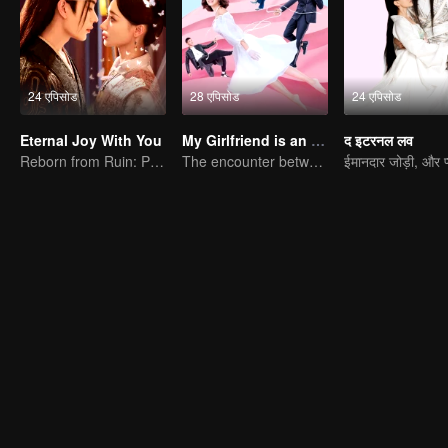
24 एपिसोड
28 एपिसोड
24 एपिसोड
Eternal Joy With You
My Girlfriend is an Alien
द इटरनल लव
Reborn from Ruin: Protect My Child, Crush the Scum, and Find True Love
The encounter between overbearing boss Xu Zhixian and an alien girl