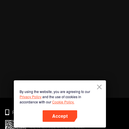
By using the website, you are agreeing to our
Privacy Policy
and the use of cookies in
accordance with our
Cookie Policy.
Phone
Accept
अभी ऐप डाउनलोड करने के लिए क्यूआर