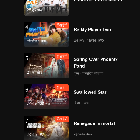
EP36: Love Beyond
the Grave
25 एपिसोड
वीआईपी
4
Be My Player Two
वीआईपी
EP37: Love Beyond
the Grave
Be My Player Two
एपिसोड 4 तक
वीआईपी
5
Spring Over Phoenix
वीआईपी
EP38: Love Beyond
Pond
the Grave
21 एपिसोड
प्रेम · पारंपरिक पोशाक
वीआईपी
6
Swallowed Star
वीआईपी
EP39: Love Beyond
the Grave
विज्ञान-कथा
एपिसोड 235 तक
वीआईपी
7
Renegade Immortal
वीआईपी
EP40: Love Beyond
the Grave
रहस्यमय कल्पना
एपिसोड 152 तक