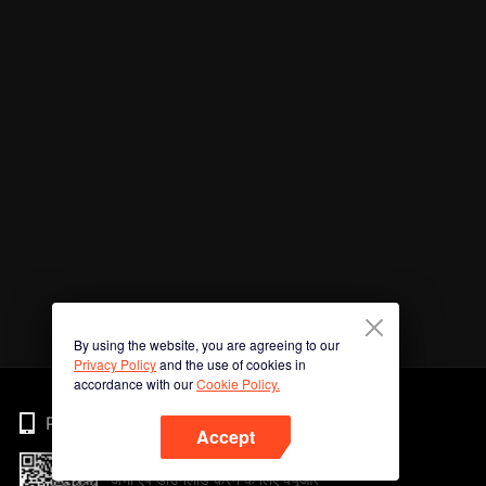
By using the website, you are agreeing to our
Privacy Policy
and the use of cookies in
accordance with our
Cookie Policy.
Phone
Accept
अभी ऐप डाउनलोड करने के लिए क्यूआर