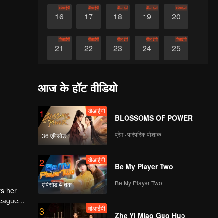
वीआईपी
वीआईपी
वीआईपी
वीआईपी
वीआईपी
16
17
18
19
20
वीआईपी
वीआईपी
वीआईपी
वीआईपी
वीआईपी
21
22
23
24
25
वीआईपी
वीआईपी
वीआईपी
वीआईपी
वीआईपी
26
27
28
29
30
आज के हॉट वीडियो
वीआईपी
1
BLOSSOMS OF POWER
प्रेम · पारंपरिक पोशाक
36 एपिसोड
वीआईपी
2
Be My Player Two
Be My Player Two
एपिसोड 4 तक
ts her
lleague
वीआईपी
3
quality.
Zhe Yi Miao Guo Huo