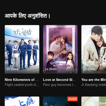
The malfunction of the functional magnetic resonance instrument in
model by mistake. And this mistake gives Ling Lingqi the power to en
temporarily puts aside the shortcomings of inferiority in real life, a
आपके लिए अनुशंसित।
childhood. The dream becomes reality. The courage in the dream make
change herself and gradually becomes confident and brave. In the i
harvest wonderful career and love.
24 एपिसोड
24 एपिसोड
23 एपिसोड
Nine Kilometers of Love
Love at Second Sight
You are the Mir
Flight cadets'youth dream-driven journey
Poor guy becomes the domineering CEO and pursues his first love
वीआईपी