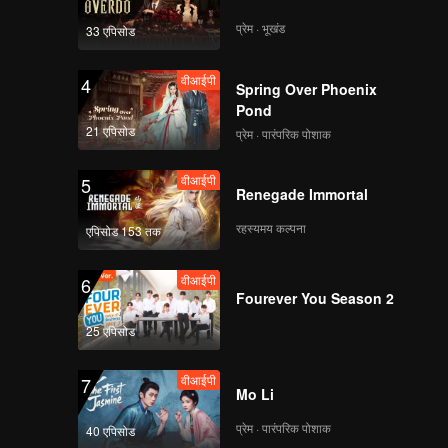
s dream
i
प्रेम · भूखंड
33 एपिसोड
n his
rives to
वीआईपी
4
Spring Over Phoenix
ther,
Pond
21 एपिसोड
प्रेम · पारंपरिक पोशाक
वीआईपी
5
Renegade Immortal
रहस्यमय कल्पना
एपिसोड 153 तक
वीआईपी
6
Fourever You Season 2
25 एपिसोड
वीआईपी
7
Mo Li
प्रेम · पारंपरिक पोशाक
40 एपिसोड