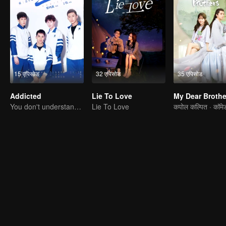
15 एपिसोड
32 एपिसोड
35 एपिसोड
Addicted
Lie To Love
My Dear Brothe
You don't understand, It's also love
Lie To Love
कपोल कल्पित · कॉमे