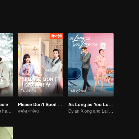
 the wristband makes Ling Lingqi's brain wave data transmit to Bo Hai'
ter Bo Hai's dream. Because it is only in the other's dream, Ling Lingq
nd tries her best to help Bo Hai overcome the psychological shadow left i
s Ling Lingqi reflect on her shortcomings in real life. She actively st
nterlacing of dreams and reality, the two young people who heal each o
वीआईपी
24 एपिसोड
46 एपिसोड
acle
Please Don't Spoil Me S4
As Long as You Love Me
Ji Xiaobing holds hands with Gong Wanyi to find love and arrest the criminal
कपोल कल्पित
Dylan Xiong and Lai Yumeng's sweet love story