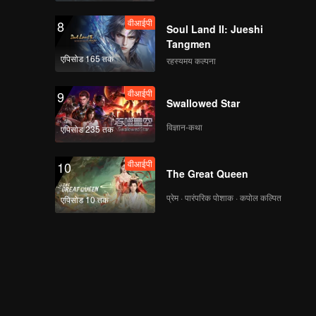
वीआईपी
8
Soul Land II: Jueshi
Tangmen
एपिसोड 165 तक
रहस्यमय कल्पना
वीआईपी
9
Swallowed Star
विज्ञान-कथा
एपिसोड 235 तक
वीआईपी
10
The Great Queen
प्रेम · पारंपरिक पोशाक · कपोल कल्पित
एपिसोड 10 तक