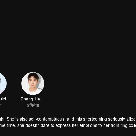
izi
Zhang Haowei
ा
अभिनेता
irl. She is also self-contemptuous, and this shortcoming seriously affec
he same time, she doesn't dare to express her emotions to her admiring co
stband test launched by Haomeng Technology Company to improve sleep 