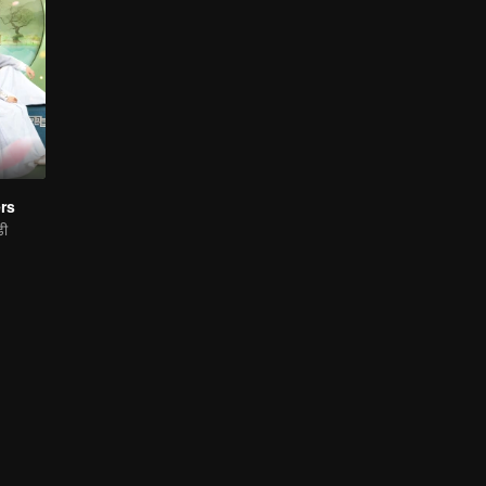
rs
डी