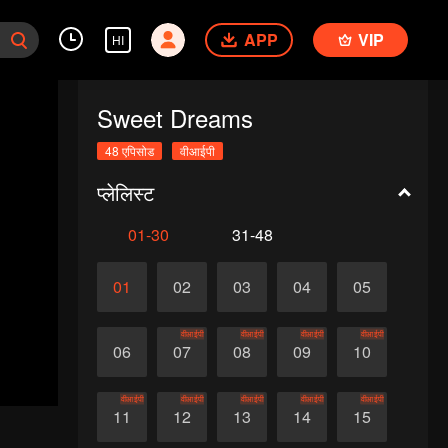
APP
VIP
HI
Sweet Dreams
48 एपिसोड
वीआईपी
प्लेलिस्ट
01-30
31-48
01
02
03
04
05
वीआईपी
वीआईपी
वीआईपी
वीआईपी
06
07
08
09
10
वीआईपी
वीआईपी
वीआईपी
वीआईपी
वीआईपी
11
12
13
14
15