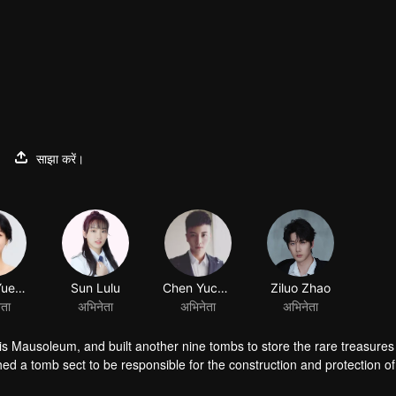
साझा करें।
Wang Yueting
Sun Lulu
Chen Yucheng
Ziluo Zhao
ेता
अभिनेता
अभिनेता
अभिनेता
is Mausoleum, and built another nine tombs to store the rare treasures 
 a tomb sect to be responsible for the construction and protection of
ing, Luo Wuzi divided the tomb sect into two, the tomb attacking factio