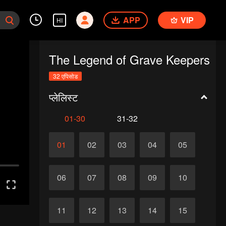
APP
VIP
HI
The Legend of Grave Keepers
32 एपिसोड
प्लेलिस्ट
01-30
31-32
01
02
03
04
05
06
07
08
09
10
11
12
13
14
15