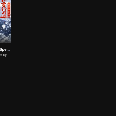
Hidden Master Special Edition
Xu Zhisheng Stirs up a Hilarious Storm in the Martial World