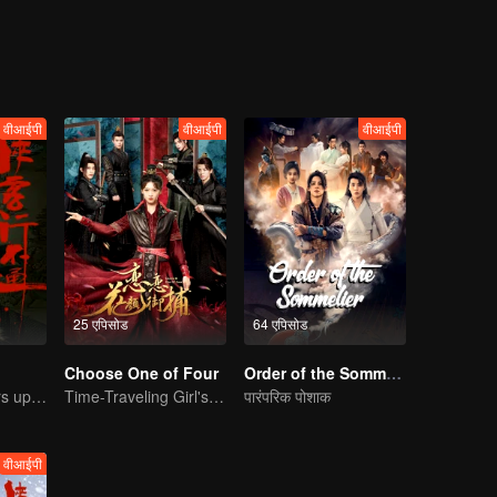
ns have maintained a balance for thousands of years, and Murong famil
uring the turbulent Five Dynasties and Ten Kingdoms, Murong Xian suc
between two factions gradually becomes fragile...
वीआईपी
वीआईपी
वीआईपी
25 एपिसोड
64 एपिसोड
Choose One of Four
Order of the Sommelier
Xu Zhisheng Stirs up a Hilarious Storm in the Martial World
Time-Traveling Girl's Quest to Win Over Four Handsome Men
पारंपरिक पोशाक
वीआईपी