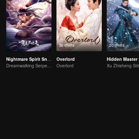
36 एपिसोड
20 एपिसोड
Nightmare Spirit Snake Record
Overlord
Dreamwalking Serpent and the Sword Immortal's Past
Overlord