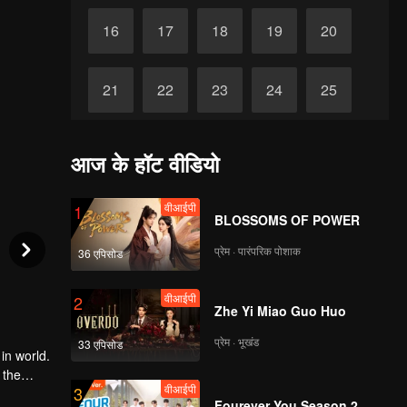
16
17
18
19
20
21
22
23
24
25
26
27
28
29
30
आज के हॉट वीडियो
वीआईपी
1
BLOSSOMS OF POWER
प्रेम · पारंपरिक पोशाक
36 एपिसोड
वीआईपी
2
Zhe Yi Miao Guo Huo
प्रेम · भूखंड
33 एपिसोड
in world.
 the
वीआईपी
3
n of Luo
Fourever You Season 2