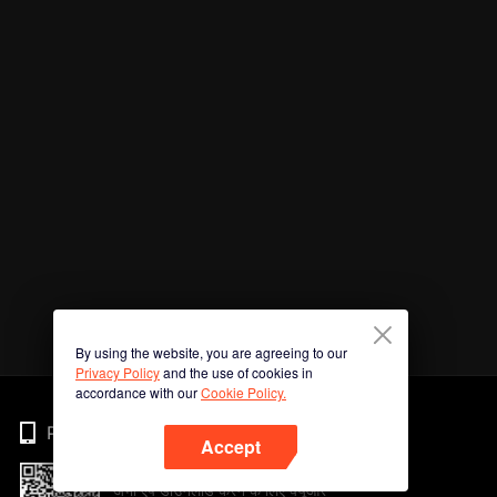
By using the website, you are agreeing to our
Privacy Policy
and the use of cookies in
accordance with our
Cookie Policy.
Phone
Accept
अभी ऐप डाउनलोड करने के लिए क्यूआर