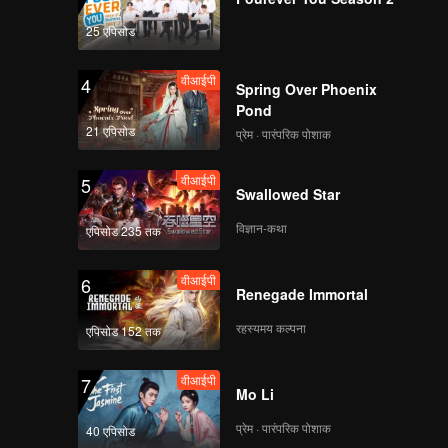
y has
ceeded to
25 एपिसोड
वीआईपी
4
Spring Over Phoenix
Pond
21 एपिसोड
प्रेम · पारंपरिक पोशाक
वीआईपी
5
Swallowed Star
विज्ञान-कथा
एपिसोड 235 तक
वीआईपी
6
Renegade Immortal
रहस्यमय कल्पना
एपिसोड 152 तक
वीआईपी
7
Mo Li
प्रेम · पारंपरिक पोशाक
40 एपिसोड