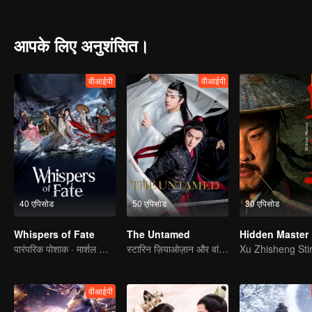
family and tomb guarding faction of Murong family. The two factio
inherited the tomb king for more than ten generations. However, d
the throne. Rumor has it that he robbed the tomb. And the balance 
आपके लिए अनुशंसित।
वीआईपी
वीआईपी
40 एपिसोड
50 एपिसोड
30 एपिसोड
Whispers of Fate
The Untamed
Hidden Master
पारंपरिक पोशाक · मार्शल आर्ट्स।
स्टारिन ज़ियाओज़ान और वांगयिबो
वीआईपी