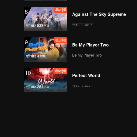
वीआईपी
8
Against The Sky Supreme
रहस्यमय कल्पना
एपिसोड 533 तक
वीआईपी
9
Be My Player Two
Be My Player Two
एपिसोड 4 तक
वीआईपी
10
Perfect World
रहस्यमय कल्पना
एपिसोड 281 तक