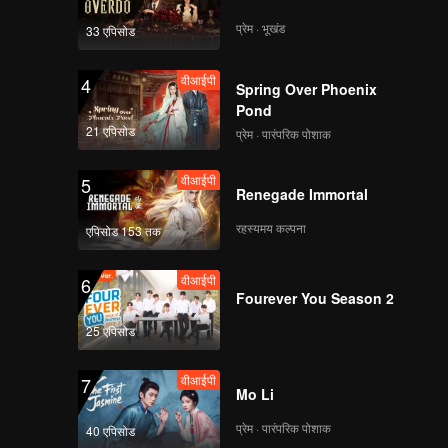
प्रेम · भूखंड
33 एपिसोड
वीआईपी
4
Spring Over Phoenix
Pond
21 एपिसोड
प्रेम · पारंपरिक पोशाक
वीआईपी
5
Renegade Immortal
रहस्यमय कल्पना
एपिसोड 153 तक
वीआईपी
6
Fourever You Season 2
25 एपिसोड
वीआईपी
7
Mo Li
प्रेम · पारंपरिक पोशाक
40 एपिसोड