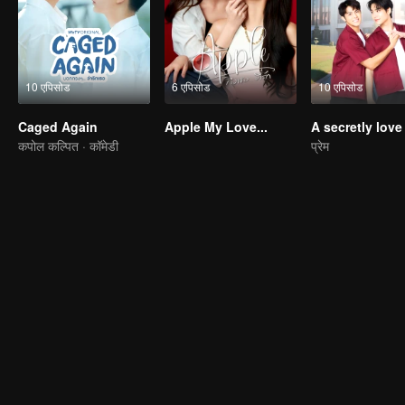
10 एपिसोड
6 एपिसोड
10 एपिसोड
Caged Again
Apple My Love...
कपोल कल्पित · कॉमेडी
प्रेम