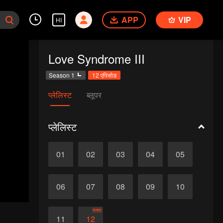
APP
VIP
HI
Love Syndrome III
Season 1
12 एपिसोड
प्लेलिस्ट
ब्लूपर
प्लेलिस्ट
01
02
03
04
05
06
07
08
09
10
समाप्त
11
12