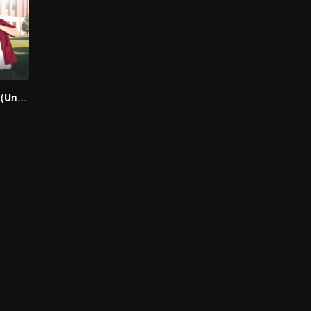
A secretly love (Uncut Ver.)