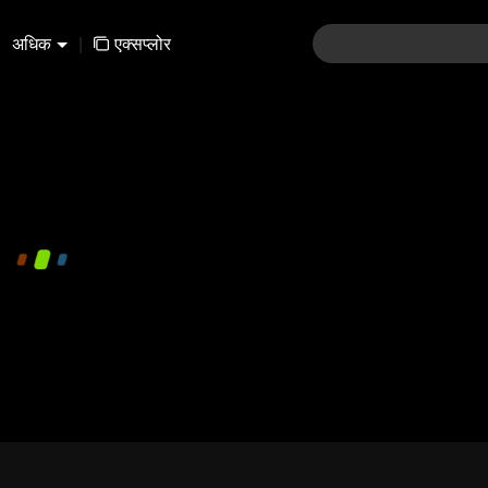
अधिक
|
एक्सप्लोर
480P
1.0X
EN