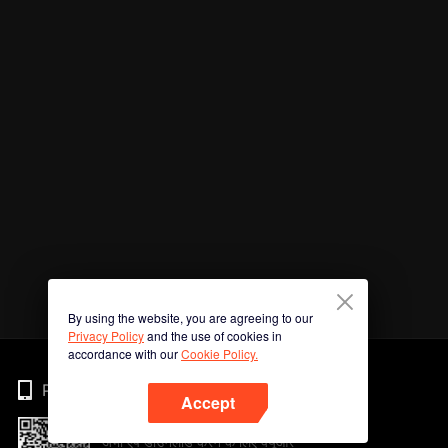
By using the website, you are agreeing to our
Privacy Policy
and the use of cookies in
accordance with our
Cookie Policy.
Phone
Accept
अभी ऐप डाउनलोड करने के लिए क्यूआर