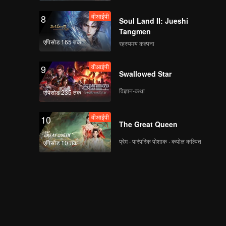
वीआईपी
8
Soul Land II: Jueshi
Tangmen
एपिसोड 165 तक
रहस्यमय कल्पना
वीआईपी
9
Swallowed Star
विज्ञान-कथा
एपिसोड 235 तक
वीआईपी
10
The Great Queen
प्रेम · पारंपरिक पोशाक · कपोल कल्पित
एपिसोड 10 तक