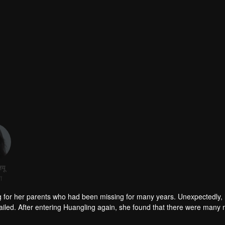
ियू
ा
g for her parents who had been missing for many years. Unexpectedly,
iled. After entering Huangling again, she found that there were many
accident.