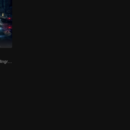
Bai Yu and You Jingru Became the super detective