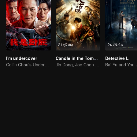
21 एपिसोड
24 एपिसोड
I'm undercover
Candle in the Tomb: the Ancient City of Jingjue
Detective L
Collin Chou's Undercover War
Jin Dong, Joe Chen unlock an adventure in the tomb