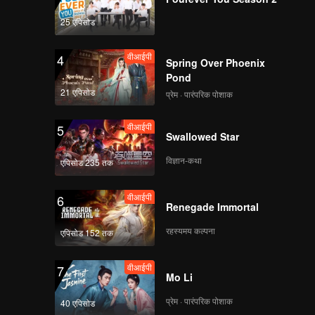
25 एपिसोड
वीआईपी
4
Spring Over Phoenix
Pond
21 एपिसोड
प्रेम · पारंपरिक पोशाक
वीआईपी
5
Swallowed Star
विज्ञान-कथा
एपिसोड 235 तक
वीआईपी
6
Renegade Immortal
रहस्यमय कल्पना
एपिसोड 152 तक
वीआईपी
7
Mo Li
प्रेम · पारंपरिक पोशाक
40 एपिसोड