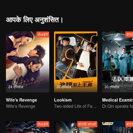
आपके लिए अनुशंसित।
वीआईपी
वीटी
24 एपिसोड
38 एपिसोड
30 एपिसोड
Wife's Revenge
Lookism
Wife's Revenge
Two-sided Life of Fat Mansion Becoming Handsome
वीआईपी
वीटीवी ओनली
वीटी