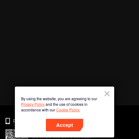
By using the website, you are agreeing to our
Privacy Policy
and the use of cookies in
accordance with our
Cookie Policy.
Phone
Accept
अभी ऐप डाउनलोड करने के लिए क्यूआर