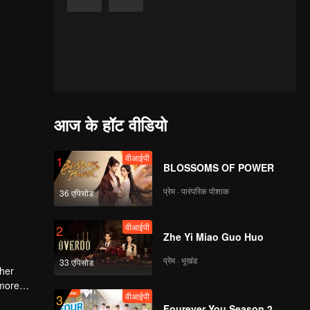
आज के हॉट वीडियो
वीआईपी
1
BLOSSOMS OF POWER
प्रेम · पारंपरिक पोशाक
36 एपिसोड
वीआईपी
2
Zhe Yi Miao Guo Huo
प्रेम · भूखंड
33 एपिसोड
 her
 more
वीआईपी
3
Fourever You Season 2