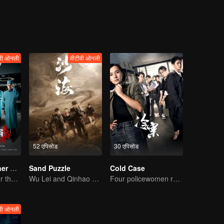
वी ओनली
वीटीवी ओनली
52 एपिसोड
30 एपिसोड
Medical Examiner Dr. Qin:The Survivor
Sand Puzzle
Cold Case
Dr.Qin speaks for the dead.
Wu Lei and Qinhao opens their adventure tour.
Four policewomen reveal the truth of the cold case
वी ओनली