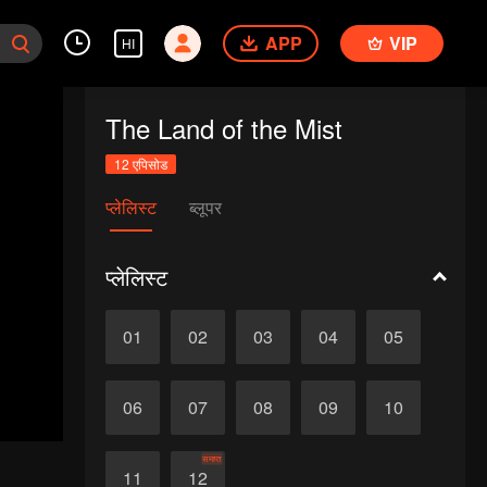
APP
VIP
HI
The Land of the Mist
12 एपिसोड
प्लेलिस्ट
ब्लूपर
प्लेलिस्ट
01
02
03
04
05
06
07
08
09
10
समाप्त
11
12