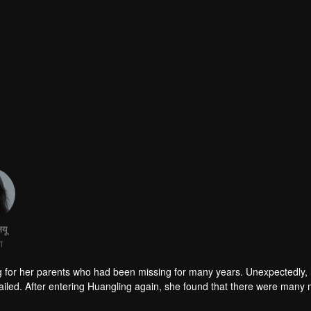
ियू
ा
g for her parents who had been missing for many years. Unexpectedly,
iled. After entering Huangling again, she found that there were many
accident.