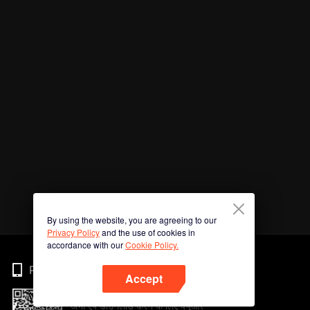
By using the website, you are agreeing to our
Privacy Policy
and the use of cookies in
accordance with our
Cookie Policy.
Phone
Accept
अभी ऐप डाउनलोड करने के लिए क्यूआर