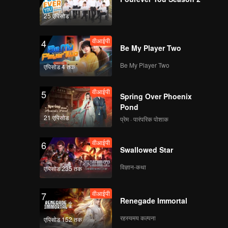
25 एपिसोड
वीआईपी
4
Be My Player Two
Be My Player Two
एपिसोड 4 तक
वीआईपी
5
Spring Over Phoenix
Pond
21 एपिसोड
प्रेम · पारंपरिक पोशाक
वीआईपी
6
Swallowed Star
विज्ञान-कथा
एपिसोड 235 तक
वीआईपी
7
Renegade Immortal
रहस्यमय कल्पना
एपिसोड 152 तक