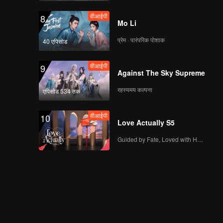
वीआईपी
8
Mo Li
प्रेम · पारंपरिक पोशाक
40 एपिसोड
वीआईपी
9
Against The Sky Supreme
रहस्यमय कल्पना
एपिसोड 534 तक
वीआईपी
10
Love Actually S5
Guided by Fate, Loved with Heart