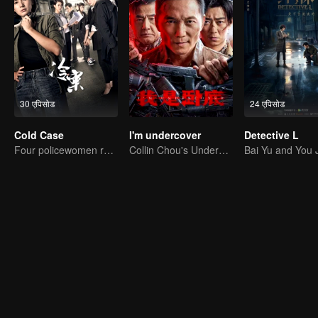
30 एपिसोड
24 एपिसोड
Cold Case
I'm undercover
Detective L
Four policewomen reveal the truth of the cold case
Collin Chou's Undercover War