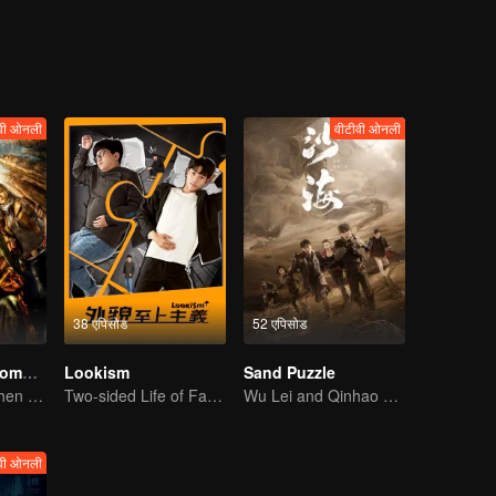
वी ओनली
वीटीवी ओनली
38 एपिसोड
52 एपिसोड
Candle in the Tomb: the Ancient City of Jingjue
Lookism
Sand Puzzle
Jin Dong, Joe Chen unlock an adventure in the tomb
Two-sided Life of Fat Mansion Becoming Handsome
Wu Lei and Qinhao opens their adventure tour.
वी ओनली