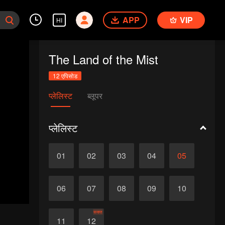
APP
VIP
HI
The Land of the Mist
12 एपिसोड
प्लेलिस्ट
ब्लूपर
प्लेलिस्ट
01
02
03
04
05
06
07
08
09
10
समाप्त
11
12