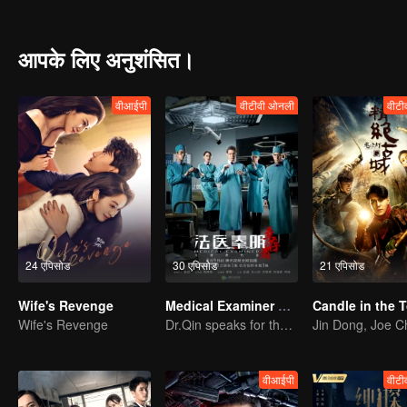
आपके लिए अनुशंसित।
वीआईपी
वीटीवी ओनली
वीटी
24 एपिसोड
30 एपिसोड
21 एपिसोड
Wife's Revenge
Medical Examiner Dr. Qin:The Survivor
Wife's Revenge
Dr.Qin speaks for the dead.
वीआईपी
वीटी