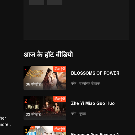
आज के हॉट वीडियो
वीआईपी
1
BLOSSOMS OF POWER
प्रेम · पारंपरिक पोशाक
36 एपिसोड
वीआईपी
2
Zhe Yi Miao Guo Huo
प्रेम · भूखंड
33 एपिसोड
 her
 more
वीआईपी
3
Fourever You Season 2