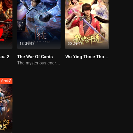
13 एपिसोड
60 एपिसोड
ura 2
The War Of Cards
Wu Ying Three Thousand Paths
The mysterious energy from cards caused a war, how did Chen Mu handle it?
वीआईपी