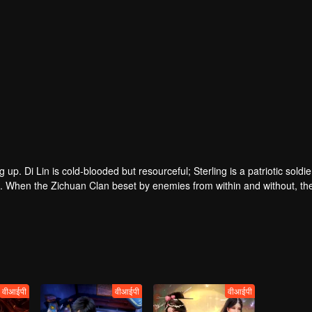
p. Di Lin is cold-blooded but resourceful; Sterling is a patriotic soldi
n. When the Zichuan Clan beset by enemies from within and without, th
he Demons and ventured his life on hunting down the rebel; Sterling reso
 and eastern tribes are constantly entangled and bring chaos to this co
वीआईपी
वीआईपी
वीआईपी