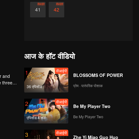
वीआईपी
वीआईपी
41
42
आज के हॉट वीडियो
वीआईपी
1
BLOSSOMS OF POWER
er and
e three
प्रेम · पारंपरिक पोशाक
36 एपिसोड
lutely
ntinent.
वीआईपी
2
Be My Player Two
Be My Player Two
एपिसोड 4 तक
वीआईपी
3
Zhe Yi Miao Guo Huo