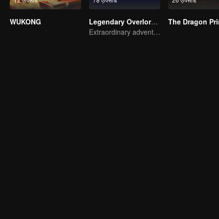
WUKONG
Legendary Overlord S2
The Dragon Pr
Extraordinary adventure, a teenager reborn from adversity.