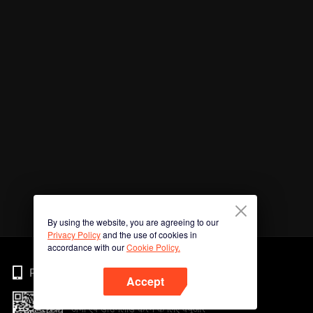
By using the website, you are agreeing to our
Privacy Policy
and the use of cookies in
accordance with our
Cookie Policy.
Phone
Accept
अभी ऐप डाउनलोड करने के लिए क्यूआर