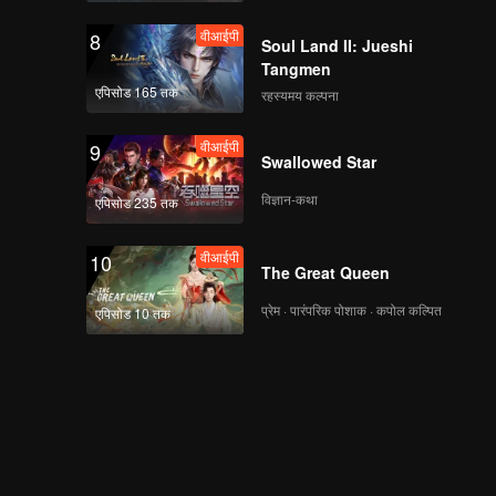
वीआईपी
8
Soul Land II: Jueshi
Tangmen
एपिसोड 165 तक
रहस्यमय कल्पना
वीआईपी
9
Swallowed Star
विज्ञान-कथा
एपिसोड 235 तक
वीआईपी
10
The Great Queen
प्रेम · पारंपरिक पोशाक · कपोल कल्पित
एपिसोड 10 तक