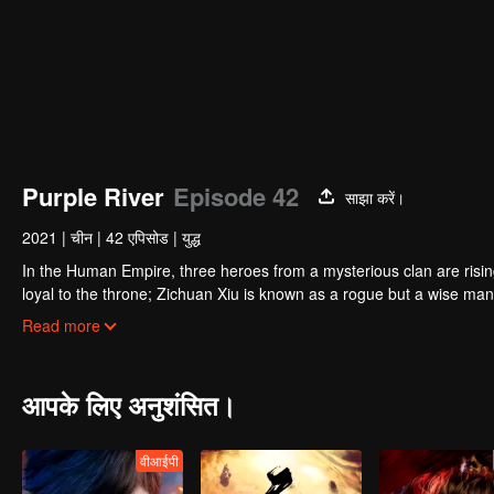
Purple River
Episode 42
साझा करें।
2021
|
चीन
|
42 एपिसोड
|
युद्ध
In the Human Empire, three heroes from a mysterious clan are rising u
loyal to the throne; Zichuan Xiu is known as a rogue but a wise ma
brothers displayed their respective abilities: Zichuan Xiu repelled t
Read more
chose his family rather than beloved lover... Humans, demons, orcs,
A magnificent epic story was then born in the blood and fire...
आपके लिए अनुशंसित।
वीआईपी