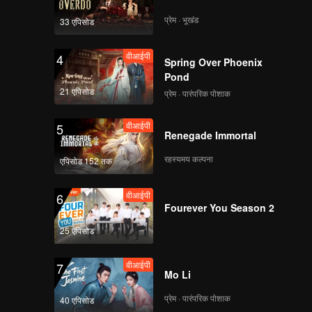
प्रेम · भूखंड
33 एपिसोड
वीआईपी
4
Spring Over Phoenix
Pond
21 एपिसोड
प्रेम · पारंपरिक पोशाक
वीआईपी
5
Renegade Immortal
रहस्यमय कल्पना
एपिसोड 152 तक
वीआईपी
6
Fourever You Season 2
25 एपिसोड
वीआईपी
7
Mo Li
प्रेम · पारंपरिक पोशाक
40 एपिसोड