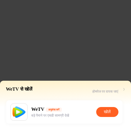
WeTV से खोलें
होमपेज पर वापस जाएं
WeTV
अनुशंसा करें
खोलें
बड़े पैमाने पर एचडी सामग्री देखें