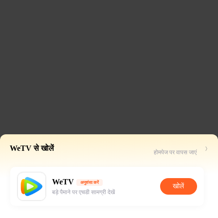
WeTV से खोलें
होमपेज पर वापस जाएं
WeTV
अनुशंसा करें
खोलें
बड़े पैमाने पर एचडी सामग्री देखें