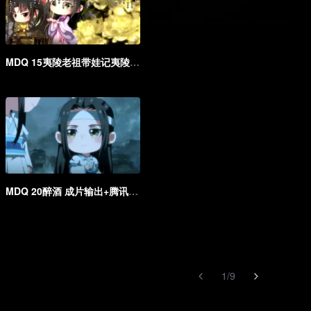
MDQ 15夷陵老祖带娃记夷陵老祖带娃记 成片输出+腾讯海外版
MDQ 20醉酒 成片输出+腾讯海外版
1
/
9