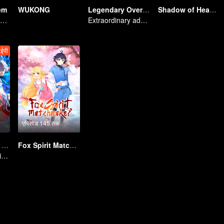
em
WUKONG
Legendary Overlord S2
Shadow of Heaven
An ordinary youth crossing as a villain into the book and abusing the hero!
Extraordinary adventure, a teenager reborn from adversity.
ईपी
एपिसोड 145 तक
Unemployment Devil
Fox Spirit Matchmaker
The Strongest King in the Demon World Suddenly Gets Laid Off?