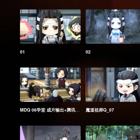
01
02
MDQ 06学堂 成片输出+腾讯海外版_1无黑边
魔道祖师Q_07