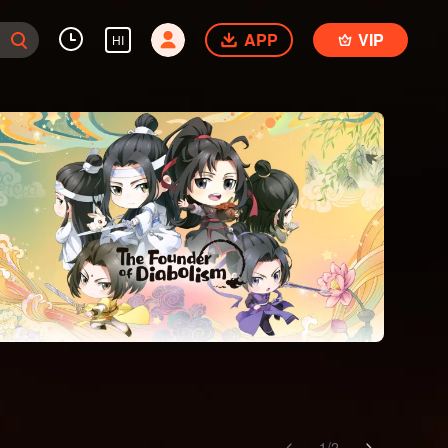
APP
VIP
HI
1
/
2