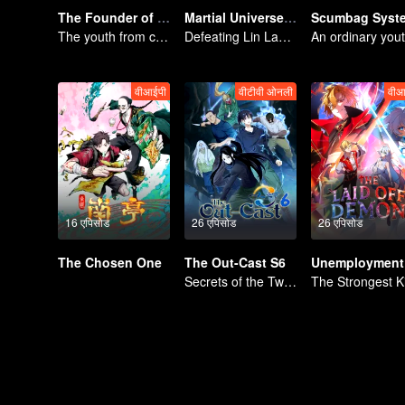
The Founder of Diabolism
Martial Universe S6
Scumbag Syst
The youth from clan of cultivators killed the devils for the others
Defeating Lin Langtian, rising to the championship.
वीआईपी
वीटीवी ओनली
वीआ
16 एपिसोड
26 एपिसोड
26 एपिसोड
The Chosen One
The Out-Cast S6
Secrets of the Twenty-Four Valleys, Reunited with an Old Friend in Shu.