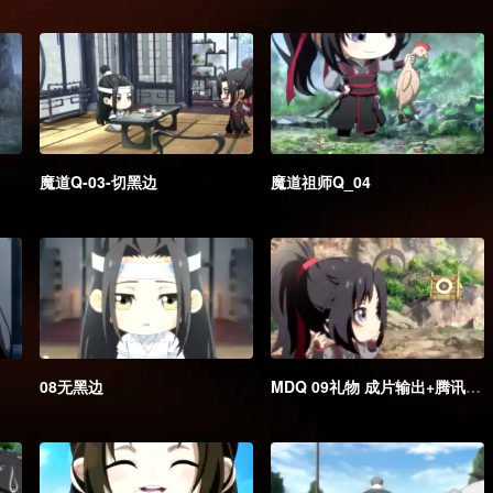
魔道Q-03-切黑边
魔道祖师Q_04
08无黑边
MDQ 09礼物 成片输出+腾讯海外版