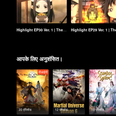
Highlight EP30 Ver. 1 | The Founder of Diabolism Q
आपके लिए अनुशंसित।
वीआईपी
35 एपिसोड
12 एपिसोड
10 एपिसोड