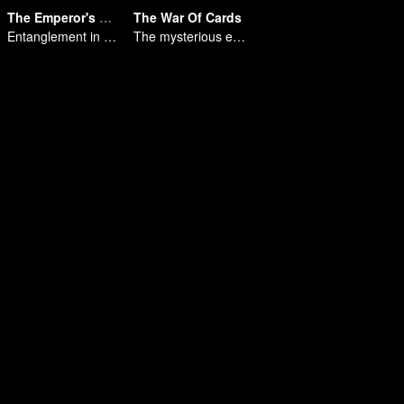
The Emperor's Strategy
The War Of Cards
Entanglement in the palace
The mysterious energy from cards caused a war, how did Chen Mu handle it?