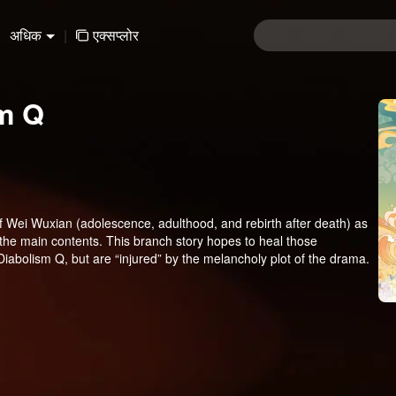
अधिक
|
एक्सप्लोर
m Q
f Wei Wuxian (adolescence, adulthood, and rebirth after death) as
 the main contents. This branch story hopes to heal those
iabolism Q, but are “injured” by the melancholy plot of the drama.