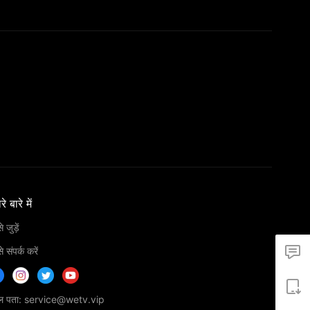
े बारे में
 जुड़ें
 संपर्क करें
ेल पता: service@wetv.vip