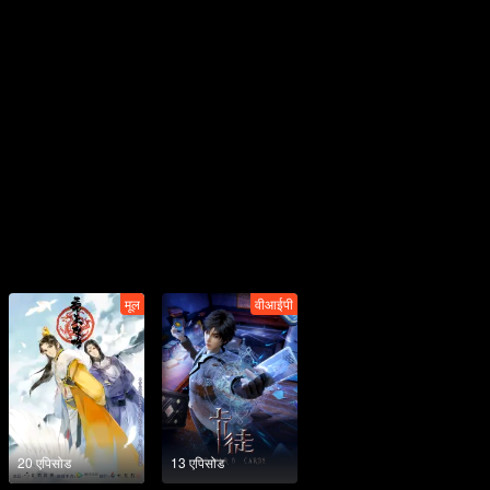
मूल
वीआईपी
20 एपिसोड
13 एपिसोड