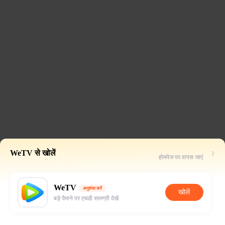
WeTV से खोलें
होमपेज पर वापस जाएं
WeTV
अनुशंसा करें
खोलें
बड़े पैमाने पर एचडी सामग्री देखें