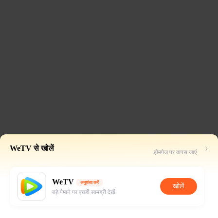
WeTV से खोलें
होमपेज पर वापस जाएं
WeTV
अनुशंसा करें
खोलें
बड़े पैमाने पर एचडी सामग्री देखें