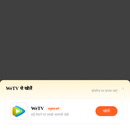
WeTV से खोलें
होमपेज पर वापस जाएं
WeTV
अनुशंसा करें
खोलें
बड़े पैमाने पर एचडी सामग्री देखें