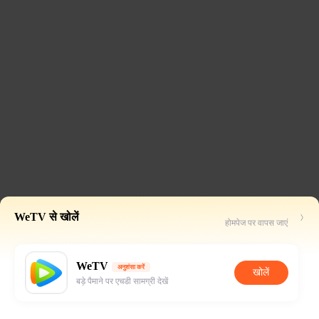
WeTV से खोलें
होमपेज पर वापस जाएं
WeTV
अनुशंसा करें
खोलें
बड़े पैमाने पर एचडी सामग्री देखें