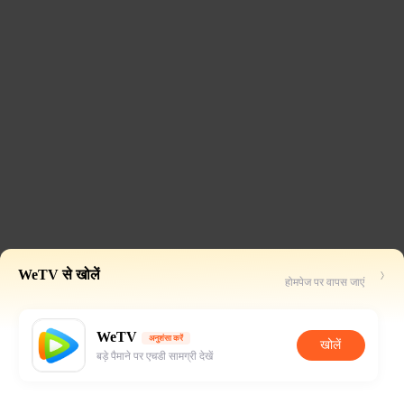
WeTV से खोलें
होमपेज पर वापस जाएं
WeTV
अनुशंसा करें
खोलें
बड़े पैमाने पर एचडी सामग्री देखें