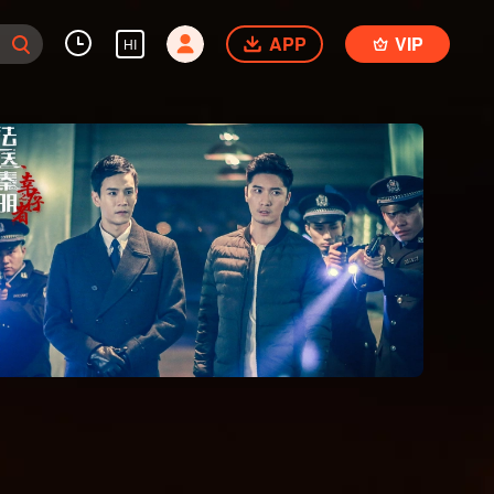
APP
VIP
HI