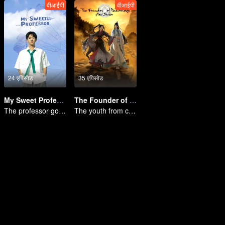
वीआईपी
वीआईपी
24 एपिसोड
35 एपिसोड
My Sweet Professor
The Founder of Diabolism
The professor goes back to campus as a student.
The youth from clan of cultivators killed the devils for the others