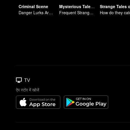
Criminal Scene
Mysterious Tales of Chang'An
Danger Lurks Around You
Frequent Strange Cases in Chang'an! Only For The Daring People
TV
ऐप स्टोर में खोजें