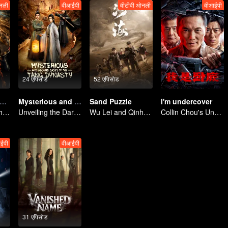
नली
वीआईपी
वीटीवी ओनली
वीआईपी
24 एपिसोड
52 एपिसोड
dle in the Tomb: the Ancient City of Jingjue
Mysterious and Absurd Cases of the Tang Dynasty
Sand Puzzle
I'm undercover
Jin Dong, Joe Chen unlock an adventure in the tomb
Unveiling the Dark Truths in Chang'an's Golden Era
Wu Lei and Qinhao opens their adventure tour.
Collin Chou's Undercover War
ईपी
वीआईपी
31 एपिसोड