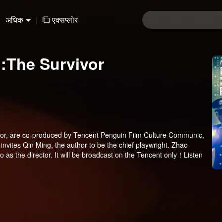
अधिक
|
एक्सप्लोर
n:The Survivor
or, are co-produced by Tencent Penguin Film Culture Communic,
vites Qin Ming, the author to be the chief playwright. Zhao
 as the director. It will be broadcast on the Tencent only！Listen
hat legal examiner should do and speak for the dead!