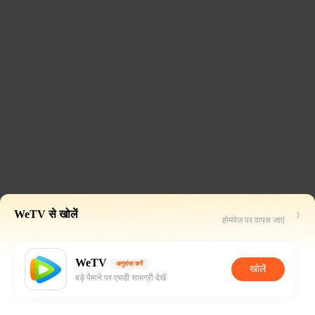
WeTV से खोलें
होमपेज पर वापस जाएं
WeTV
अनुशंसा करें
खोलें
बड़े पैमाने पर एचडी सामग्री देखें