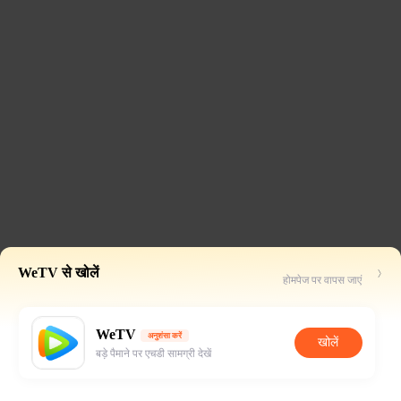
WeTV से खोलें
होमपेज पर वापस जाएं
WeTV
अनुशंसा करें
खोलें
बड़े पैमाने पर एचडी सामग्री देखें