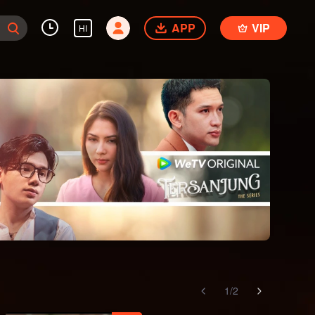
APP
VIP
HI
1
/
2