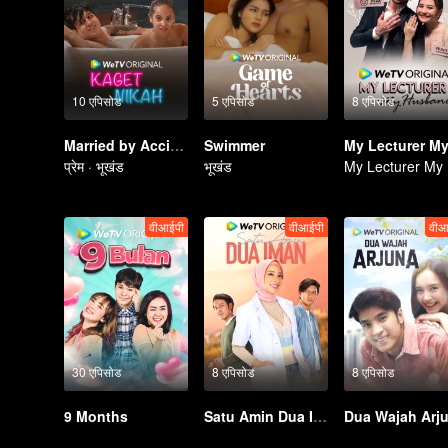
10 एपिसोड
5 एपिसोड
8 एपिसोड
Married by Accident
Swimmer
प्रेम · भूखंड
भूखंड
M
वीआईपी
वीआईपी
वीआ
30 एपिसोड
8 एपिसोड
8 एपिसोड
9 Months
Satu Amin Dua Iman
Dua Wajah Arj