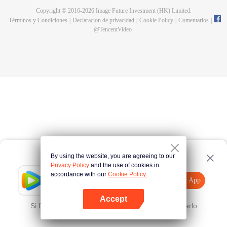
Copyright © 2016-
2026
Image Future Investment (HK) Limited.
Términos y Condiciones
|
Declaracion de privacidad
|
Cookie Policy
|
Comentarios
|
@
TencentVideo
By using the website, you are agreeing to our
Privacy Policy
and the use of cookies in
accordance with our
Cookie Policy.
Tencent Video
Abrir App
Mira más contenido
Accept
Si falla, por favor
Haz clic aquí
y vuelve a intentarlo
Abrir App