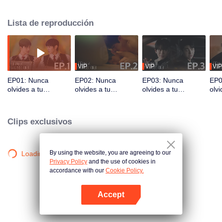
Al despertar, descubre que ha perdido por completo los recuerdos de los
últimos 10 años. Pero lo más impactante es la primera persona que ve: Yeo
Lista de reproducción
Saebyeok (interpretado por Lee Jawoon), su antiguo rival escolar, alguien
con quien jamás quiso volver a cruzarse. Sin embargo, ahora Saebyeok
está a su lado como su devoto cuidador, insistiendo en que son amantes.
Entre los vacíos de sus recuerdos y emociones que no logra comprender,
verdades ocultas comienzan a revelarse, junto con una pregunta que
VIP
VIP
VIP
Haneul ya no puede eludir: "Espera… ¿estás diciendo que somos
EP01: Nunca
EP02: Nunca
EP03: Nunca
EP0
amantes?"
olvides a tu
olvides a tu
olvides a tu
olvi
enemigo
enemigo
enemigo
ene
Clips exclusivos
By using the website, you are agreeing to our
Loading…
Privacy Policy
and the use of cookies in
accordance with our
Cookie Policy.
Accept
Abrir App