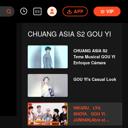
APP
VIP
ES
CHUANG ASIA S2 GOU YI
CHUANG ASIA S2
Tema Musical GOU YI
Enfoque Cámara
GOU YI's Casual Look
HIKARU、LYU、
SHOYA、GOU YI、
JUNHAN¡Abre el
paquete rojo para el