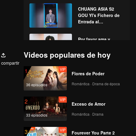
Año Nuevo chino!
CHUANG ASIA S2
¡Seamos juntos
GOU YI's Fichero de
testigos de la suerte!
Entrada al
Campamento
Por favor ama y
apoya a GOUYI en
CHUANG ASIA S2
Videos populares de hoy
compartir
VIP
1
Flores de Poder
Romántica · Drama de época
36 episodios
VIP
2
Exceso de Amor
Romántica · Drama
33 episodios
VIP
3
Fourever You Parte 2