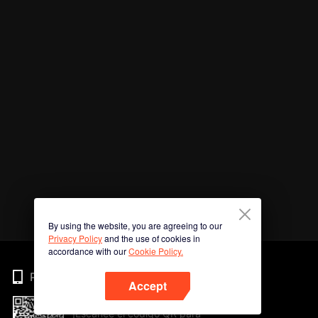
By using the website, you are agreeing to our
Privacy Policy
and the use of cookies in
accordance with our
Cookie Policy.
Phone
Accept
¡Escanee el código QR para