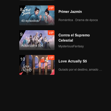
VIP
8
Primer Jazmín
Romántica · Drama de época
40 episodios
VIP
9
Contra el Supremo
Celestial
Actualizar a 534
MysteriousFantasy
VIP
10
Love Actually S5
Guiado por el destino, amado con el corazón.