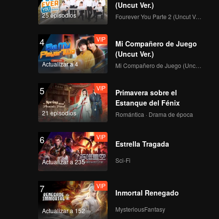
(Uncut Ver.)
25 episodios
Fourever You Parte 2 (Uncut Ver.)
VIP
4
Mi Compañero de Juego
(Uncut Ver.)
Actualizar a 4
Mi Compañero de Juego (Uncut Ver.)
VIP
5
Primavera sobre el
Estanque del Fénix
21 episodios
Romántica · Drama de época
VIP
6
Estrella Tragada
Sci-Fi
Actualizar a 235
VIP
7
Inmortal Renegado
MysteriousFantasy
Actualizar a 152