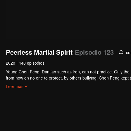
Peerless Martial Spirit
Episodio 123
co
2020
|
440 episodios
Young Chen Feng, Dantian such as iron, can not practice. Only the 
from now on no one to protect, by others bullying. Chen Feng kept t
the master left the supreme dragon blood, mysterious ancient tripod
Leer más
the master and become the strong.