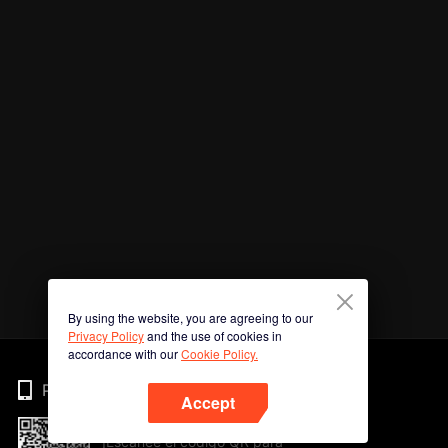
By using the website, you are agreeing to our
Privacy Policy
and the use of cookies in
accordance with our
Cookie Policy.
Phone
Accept
¡Escanee el código QR para