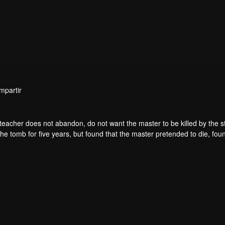
mpartir
teacher does not abandon, do not want the master to be killed by the s
he tomb for five years, but found that the master pretended to die, fou
. From then on, Chen Feng rose up against the sky, set foot on the roa