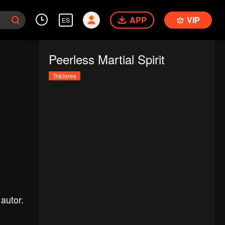
APP
VIP
ES
Peerless Martial Spirit
Tráileres
autor.