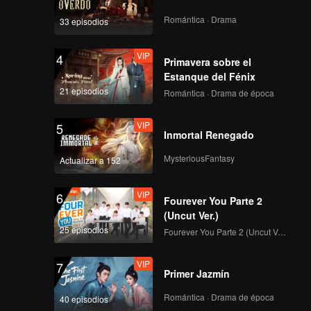
Romántica · Drama
33 episodios
VIP
4
Primavera sobre el
Estanque del Fénix
21 episodios
Romántica · Drama de época
VIP
5
Inmortal Renegado
MysteriousFantasy
Actualizar a 152
VIP
6
Fourever You Parte 2
(Uncut Ver.)
25 episodios
Fourever You Parte 2 (Uncut Ver.)
VIP
7
Primer Jazmín
Romántica · Drama de época
40 episodios