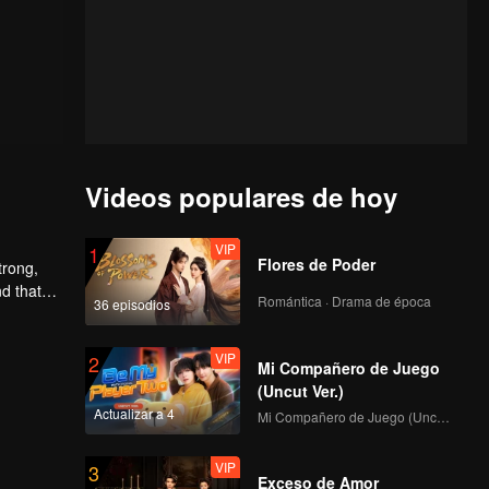
Videos populares de hoy
VIP
1
Flores de Poder
trong,
nd that
Romántica · Drama de época
36 episodios
d to find
VIP
2
Mi Compañero de Juego
(Uncut Ver.)
Actualizar a 4
Mi Compañero de Juego (Uncut Ver.)
VIP
3
Exceso de Amor