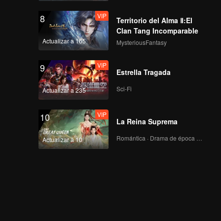
VIP
8
Territorio del Alma Ⅱ:El
Clan Tang Incomparable
Actualizar a 165
MysteriousFantasy
VIP
9
Estrella Tragada
Sci-Fi
Actualizar a 235
VIP
10
La Reina Suprema
Romántica · Drama de época · Fantasía
Actualizar a 10