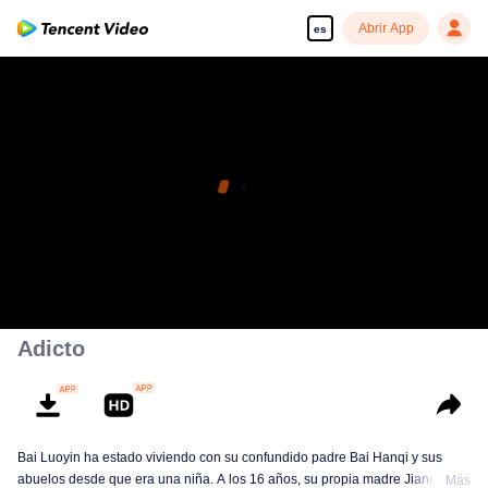
Abrir App
es
Adicto
Bai Luoyin ha estado viviendo con su confundido padre Bai Hanqi y sus
abuelos desde que era una niña. A los 16 años, su propia madre Jiang Yuan
Más