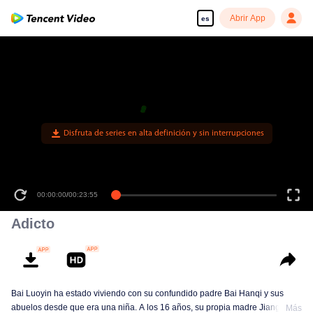
Abrir App
es
Disfruta de series en alta definición y sin interrupciones
00:00:00
/
00:23:55
Adicto
Bai Luoyin ha estado viviendo con su confundido padre Bai Hanqi y sus
abuelos desde que era una niña. A los 16 años, su propia madre Jiang Yuan
Más