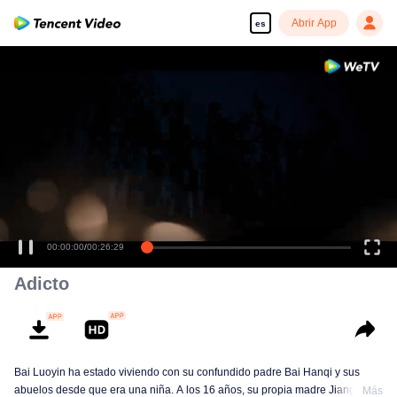
Abrir App
es
00:00:00
/
00:26:29
Adicto
Bai Luoyin ha estado viviendo con su confundido padre Bai Hanqi y sus
abuelos desde que era una niña. A los 16 años, su propia madre Jiang Yuan
Más